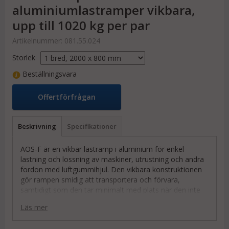
aluminiumlastramper vikbara,
upp till 1020 kg per par
Artikelnummer:
081.55.024
Storlek
Beställningsvara
Offertförfrågan
Beskrivning
Specifikationer
AOS-F är en vikbar lastramp i aluminium för enkel
lastning och lossning av maskiner, utrustning och andra
fordon med luftgummihjul. Den vikbara konstruktionen
gör rampen smidig att transportera och förvara,
samtidigt som den tar minimalt med plats när den inte
används.
Läs mer
Den lätta men robusta aluminiumkonstruktionen
kombinerar låg vikt med hög hållbarhet. Den