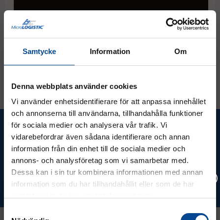
Samtycke
Information
Om
Denna webbplats använder cookies
Vi använder enhetsidentifierare för att anpassa innehållet
och annonserna till användarna, tillhandahålla funktioner
Ta del av våra bästa erbjudanden &
för sociala medier och analysera vår trafik. Vi
nyheter!
vidarebefordrar även sådana identifierare och annan
information från din enhet till de sociala medier och
annons- och analysföretag som vi samarbetar med.
Dessa kan i sin tur kombinera informationen med annan
information som du har tillhandahållit eller som de har
Prenumerera
samlat in när du har använt deras tjänster.
Vänligen välj hur du vill se priserna
Samtyckesval