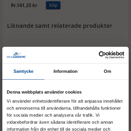
Fr.
161,25 kr
Köp
Liknande samt relaterade produkter
Samtycke
Information
Om
Dem-Truk Standard Kit,
Dem-Truk Deluxe Kit,
Denna webbplats använder cookies
hopfällbar vagn, 700x660
hopfällbar vagn, 1070x660
mm (850x660 mm m.
mm (1220x660 mm m.
Vi använder enhetsidentifierare för att anpassa innehållet
förlängning)
förlängning)
och annonserna till användarna, tillhandahålla funktioner
Väska och tillbehör ingår!
Väska och tillbehör ingår!
för sociala medier och analysera vår trafik. Vi
vidarebefordrar även sådana identifierare och annan
15 937,50 kr
17 187,50 kr
Köp
Köp
information från din enhet till de sociala medier och