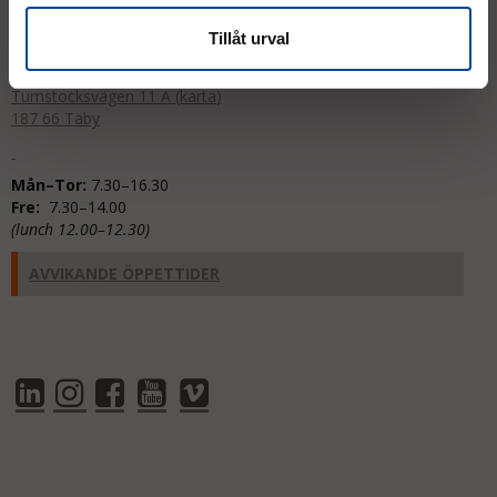
order@micrologistic.com
support@micrologistic.com
Tillåt urval
Tumstocksvägen 11 A (
karta
)
187 66 Täby
Mån–Tor:
7.30–16.30
Fre:
7.30–14.00
(lunch 12.00–12.30)
AVVIKANDE ÖPPETTIDER