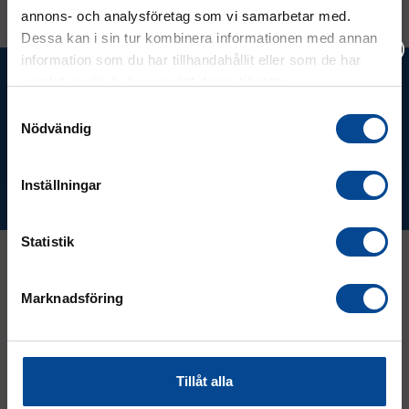
annons- och analysföretag som vi samarbetar med.
Dessa kan i sin tur kombinera informationen med annan
information som du har tillhandahållit eller som de har
Ta del av våra bästa erbjudanden &
samlat in när du har använt deras tjänster.
nyheter!
Vänligen välj hur du vill se priserna
Samtyckesval
Nödvändig
Exkl. moms
Inkl. moms
Inställningar
Prenumerera
Statistik
Marknadsföring
Kontakt
08 - 544 401 50
Tillåt alla
info@micrologistic.com