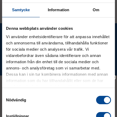
Samtycke
Information
Om
Denna webbplats använder cookies
Ta del av våra bästa erbjudanden &
Vi använder enhetsidentifierare för att anpassa innehållet
nyheter!
och annonserna till användarna, tillhandahålla funktioner
för sociala medier och analysera vår trafik. Vi
vidarebefordrar även sådana identifierare och annan
information från din enhet till de sociala medier och
Prenumerera
annons- och analysföretag som vi samarbetar med.
Dessa kan i sin tur kombinera informationen med annan
information som du har tillhandahållit eller som de har
samlat in när du har använt deras tjänster.
Vänligen välj hur du vill se priserna
Samtyckesval
Kontakt
Nödvändig
Exkl. moms
Inkl. moms
08 - 544 401 50
Inställningar