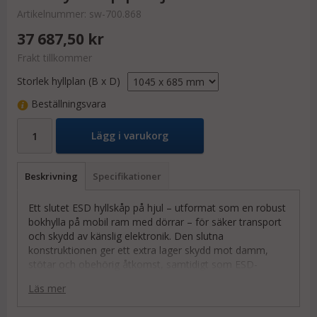
Artikelnummer:
sw-700.868
37 687,50 kr
Frakt tillkommer
Storlek hyllplan (B x D)
Beställningsvara
Lägg i varukorg
Beskrivning
Specifikationer
Ett slutet ESD hyllskåp på hjul – utformat som en robust
bokhylla på mobil ram med dörrar – för säker transport
och skydd av känslig elektronik. Den slutna
konstruktionen ger ett extra lager skydd mot damm,
stötar och obehörig åtkomst, samtidigt som ESD-
skyddet leder bort statisk elektricitet och skyddar
Läs mer
komponenter under hela hanteringen.
Hyllskåpet är byggt i en helsvetsad vinkelstålkonstruktion