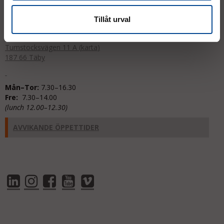
order@micrologistic.com
support@micrologistic.com
Tillåt urval
Tumstocksvägen 11 A (
karta
)
187 66 Täby
Mån–Tor:
7.30–16.30
Fre:
7.30–14.00
(lunch 12.00–12.30)
AVVIKANDE ÖPPETTIDER