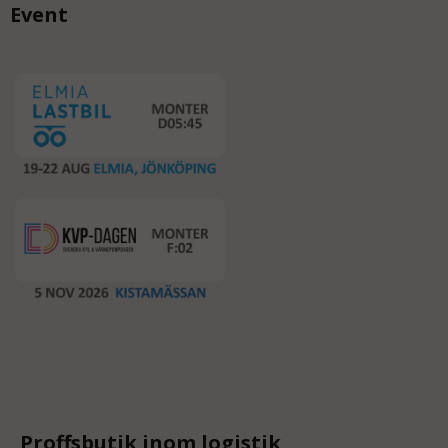
Event
Proffsbutik inom logistik