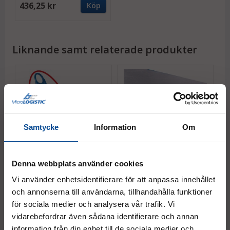
436,25 kr
Köp
Liknande samt relaterade produkter
Samtycke
Information
Om
Denna webbplats använder cookies
Dragögla påsvetsad för
Koppling med dragstång
plattformsvagnar
för hopkoppling av
Vi använder enhetsidentifierare för att anpassa innehållet
plattformsvagnar
Dragöglans hål Ø 35 mm
Bultdiameter 30 mm
och annonserna till användarna, tillhandahålla funktioner
för sociala medier och analysera vår trafik. Vi
436,25 kr
981,25 kr
Köp
Köp
vidarebefordrar även sådana identifierare och annan
information från din enhet till de sociala medier och