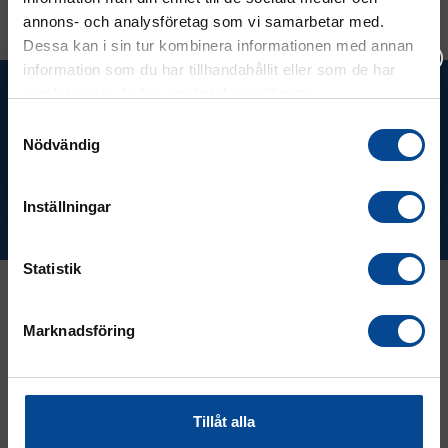
annons- och analysföretag som vi samarbetar med.
Dessa kan i sin tur kombinera informationen med annan
information som du har tillhandahållit eller som de har
Ta del av våra bästa erbjudanden &
samlat in när du har använt deras tjänster.
Vänligen välj hur du vill se priserna
nyheter!
Samtyckesval
Nödvändig
Exkl. moms
Inkl. moms
Inställningar
Prenumerera
Statistik
Marknadsföring
Kontakt
08 - 544 401 50
Tillåt alla
info@micrologistic.com