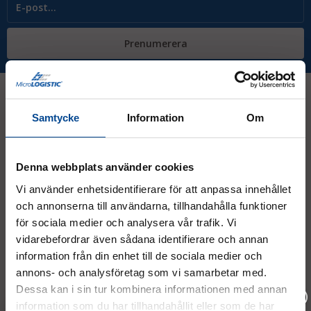
Prenumerera
Samtycke
Information
Om
Kontakt
Denna webbplats använder cookies
08 - 544 401 50
Vi använder enhetsidentifierare för att anpassa innehållet
info@micrologistic.com
och annonserna till användarna, tillhandahålla funktioner
order@micrologistic.com
för sociala medier och analysera vår trafik. Vi
support@micrologistic.com
vidarebefordrar även sådana identifierare och annan
information från din enhet till de sociala medier och
Tumstocksvägen 11 A (
karta
)
annons- och analysföretag som vi samarbetar med.
187 66 Täby
Dessa kan i sin tur kombinera informationen med annan
information som du har tillhandahållit eller som de har