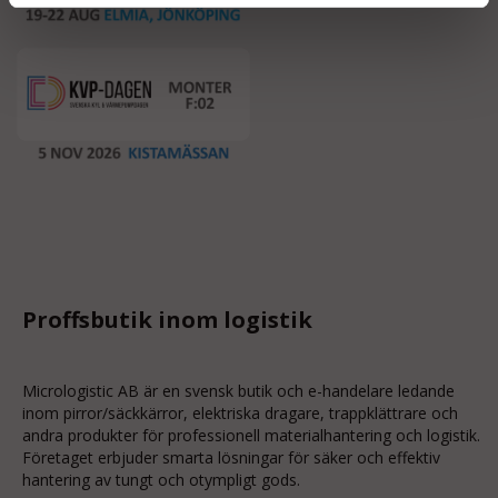
Proffsbutik inom logistik
Micrologistic AB är en svensk butik och
e-handelare
ledande
inom
pirror/säckkärror
, elektriska dragare, trappklättrare och
andra produkter för professionell materialhantering och logistik.
Företaget erbjuder smarta lösningar för säker och effektiv
hantering av tungt och otympligt gods.