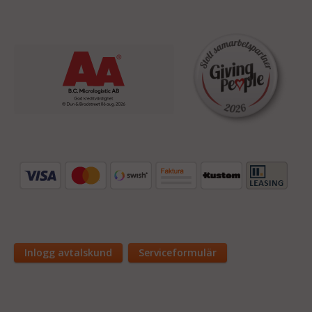
Inlogg avtalskund
Serviceformulär