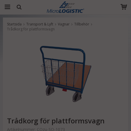
Startsida
Transport & Lyft
Vagnar
Tillbehör
Produkten har blivit tillagd i varukorgen
Trådkorg för plattformsvagn
Trådkorg för plattformsvagn
Artikelnummer:
COzu-SO-1073