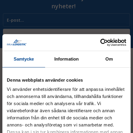
nyheter!
Prenumerera
Samtycke
Information
Om
Kontakt
Denna webbplats använder cookies
Vi använder enhetsidentifierare för att anpassa innehållet
08 - 544 401 50
och annonserna till användarna, tillhandahålla funktioner
info@micrologistic.com
för sociala medier och analysera vår trafik. Vi
order@micrologistic.com
vidarebefordrar även sådana identifierare och annan
support@micrologistic.com
information från din enhet till de sociala medier och
annons- och analysföretag som vi samarbetar med.
Tumstocksvägen 11 A (
karta
)
Dessa kan i sin tur kombinera informationen med annan