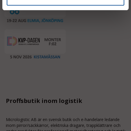
Proffsbutik inom logistik
Micrologistic AB är en svensk butik och
e-handelare
ledande
inom
pirror/säckkärror
, elektriska dragare, trappklättrare och