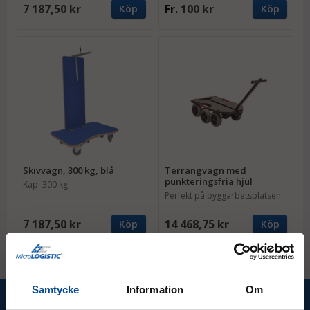
7 187,50 kr
Fr.
100 kr
Köp
Köp
Skivvagn, 300 kg, blå
Terrängvagn med
punkteringsfria hjul
Kap. 300 kg
Perfekt på byggarbetsplatsen
7 187,50 kr
14 468,75 kr
Köp
Köp
Samtycke
Information
Om
Ta del av våra bästa erbjudanden &