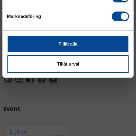
187 66 Täby
Marknadsföring
Mån–Tor:
7.30–16.30
Fre:
7.30–14.00
(lunch 12.00–12.30)
Tillåt alla
AVVIKANDE ÖPPETTIDER
Tillåt urval
Event