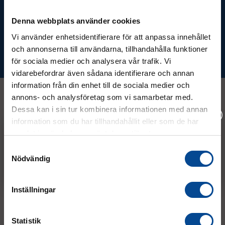
nyheter!
Denna webbplats använder cookies
Vi använder enhetsidentifierare för att anpassa innehållet
och annonserna till användarna, tillhandahålla funktioner
Prenumerera
för sociala medier och analysera vår trafik. Vi
vidarebefordrar även sådana identifierare och annan
information från din enhet till de sociala medier och
annons- och analysföretag som vi samarbetar med.
Dessa kan i sin tur kombinera informationen med annan
Kontakt
information som du har tillhandahållit eller som de har
samlat in när du har använt deras tjänster.
Vänligen välj hur du vill se priserna
Samtyckesval
08 - 544 401 50
Nödvändig
Exkl. moms
Inkl. moms
info@micrologistic.com
order@micrologistic.com
support@micrologistic.com
Inställningar
Tumstocksvägen 11 A (
karta
)
Statistik