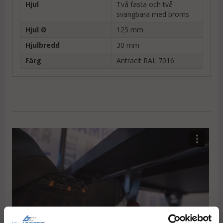
Hjul
Två fasta och två
svängbara med broms
Hjul Ø
125 mm
Hjulbredd
30 mm
Färg
Antracit RAL 7016