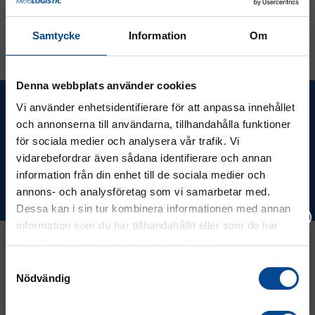
Samtycke
Information
Om
Denna webbplats använder cookies
Ta del av våra bästa erbjudanden &
Vi använder enhetsidentifierare för att anpassa innehållet
nyheter!
och annonserna till användarna, tillhandahålla funktioner
för sociala medier och analysera vår trafik. Vi
vidarebefordrar även sådana identifierare och annan
information från din enhet till de sociala medier och
Prenumerera
annons- och analysföretag som vi samarbetar med.
Dessa kan i sin tur kombinera informationen med annan
information som du har tillhandahållit eller som de har
samlat in när du har använt deras tjänster.
Vänligen välj hur du vill se priserna
Samtyckesval
Kontakt
Nödvändig
Exkl. moms
Inkl. moms