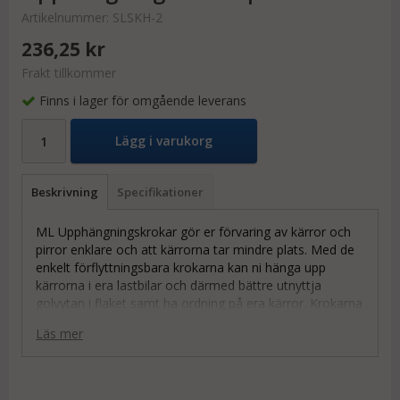
Artikelnummer:
SLSKH-2
236,25 kr
Frakt tillkommer
Finns i lager för omgående leverans
Lägg i varukorg
Beskrivning
Specifikationer
ML Upphängningskrokar gör er förvaring av kärror och
pirror enklare och att kärrorna tar mindre plats. Med de
enkelt förflyttningsbara krokarna kan ni hänga upp
kärrorna i era lastbilar och därmed bättre utnyttja
golvytan i flaket samt ha ordning på era kärror. Krokarna
sätts enkelt men väldigt stabilt på väggskenan i lastbilen
Läs mer
och kan enkelt flyttas om beroende på kärrans storlek.
Krokarna säljs i par.