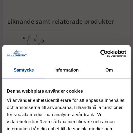
Liknande samt relaterade produkter
Samtycke
Information
Om
Reservdelar för Täby
Denna webbplats använder cookies
Vi använder enhetsidentifierare för att anpassa innehållet
Fr.
60 kr
Köp
och annonserna till användarna, tillhandahålla funktioner
för sociala medier och analysera vår trafik. Vi
vidarebefordrar även sådana identifierare och annan
information från din enhet till de sociala medier och