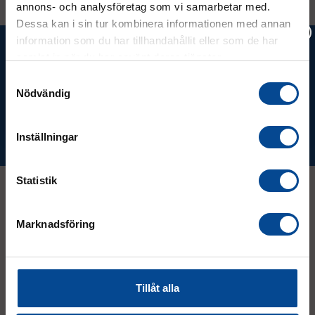
annons- och analysföretag som vi samarbetar med.
Dessa kan i sin tur kombinera informationen med annan
information som du har tillhandahållit eller som de har
Ta del av våra bästa erbjudanden &
samlat in när du har använt deras tjänster.
nyheter!
Vänligen välj hur du vill se priserna
Samtyckesval
Nödvändig
Exkl. moms
Inkl. moms
Prenumerera
Inställningar
Statistik
Kontakt
Marknadsföring
08 - 544 401 50
Tillåt alla
info@micrologistic.com
order@micrologistic.com