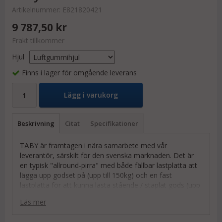
Artikelnummer:
E821820421
9 787,50 kr
Frakt tillkommer
Hjul
Finns i lager för omgående leverans
Lägg i varukorg
Beskrivning
Citat
Specifikationer
TÄBY är framtagen i nära samarbete med vår
leverantör, särskilt för den svenska marknaden. Det är
en typisk "allround-pirra" med både fällbar lastplatta att
lägga upp godset på (upp till 150kg) och en fast
lastplatta för att kunna lasta stående / staplat gods (upp
till 300kg).
Läs mer
Är ni vana vid traditionella färgglada stålkärror / pirror /
säckakärror, så lovar vi att ni kommer jubla över denna