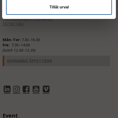
support@micrologistic.com
Tillåt urval
Tumstocksvägen 11 A (
karta
)
187 66 Täby
Mån–Tor:
7.30–16.30
Fre:
7.30–14.00
(lunch 12.00–12.30)
AVVIKANDE ÖPPETTIDER
Event