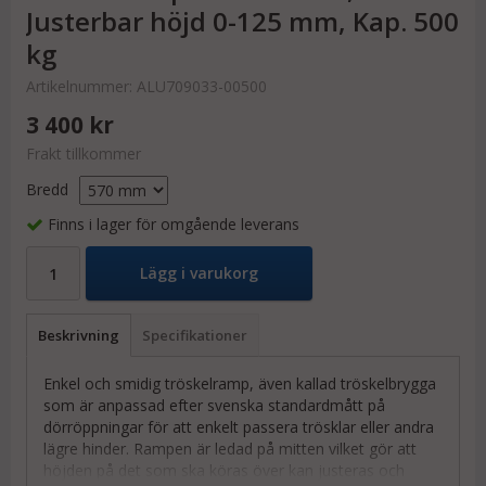
Justerbar höjd 0-125 mm, Kap. 500
kg
Artikelnummer:
ALU709033-00500
3 400 kr
Frakt tillkommer
Bredd
Finns i lager för omgående leverans
Lägg i varukorg
Beskrivning
Specifikationer
Enkel och smidig tröskelramp, även kallad tröskelbrygga
som är anpassad efter svenska standardmått på
dörröppningar för att enkelt passera trösklar eller andra
lägre hinder. Rampen är ledad på mitten vilket gör att
höjden på det som ska köras över kan justeras och