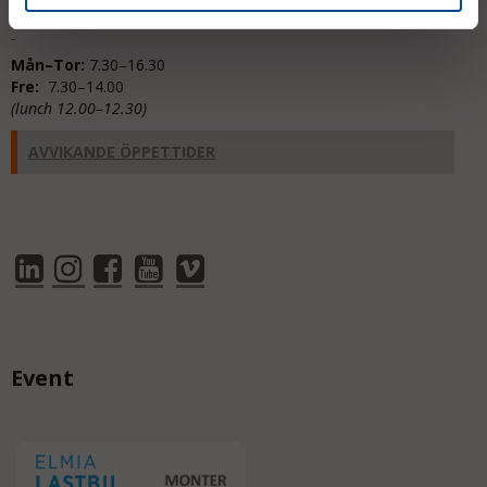
Mån–Tor:
7.30–16.30
Fre:
7.30–14.00
(lunch 12.00–12.30)
AVVIKANDE ÖPPETTIDER
Event