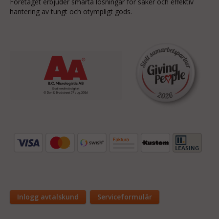
Företaget erbjuder smarta lösningar för säker och effektiv
hantering av tungt och otympligt gods.
Inlogg avtalskund
Serviceformulär