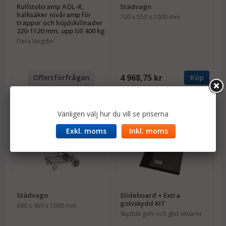
Rullstolsramp AOL-R,
Städvagn
halksäker nivåramp för
700 x 550 x 1000 mm
trappor och höjdskillnader
220-1120 mm, upp till 400 kg
Flera längder
4 968,75 kr
Offertförfrågan
Köp
Vänligen välj hur du vill se priserna
Exkl. moms
Inkl. moms
Städvagn
Slideboard + Extra
golvskydd KIT
690 x 450 x 1000 mm
Skydda golv och glid vitvaror
på plats