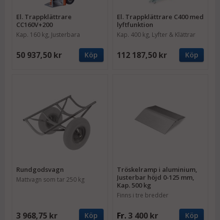
El. Trappklättrare
El. Trappklättrare C400 med
CC160V+200
lyftfunktion
Kap. 160 kg, Justerbara
Kap. 400 kg, Lyfter & Klättrar
handtag
50 937,50 kr
112 187,50 kr
Köp
Köp
Rundgodsvagn
Tröskelramp i aluminium,
Justerbar höjd 0-125 mm,
Mattvagn som tar 250 kg
Kap. 500 kg
Finns i tre bredder
3 968,75 kr
Fr.
3 400 kr
Köp
Köp