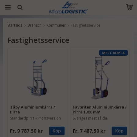
Startsida
Bransch
Kommuner
Fastighetsservice
Produkten har blivit tillagd i varukorgen
Fastighetsservice
MEST KÖPTA
Täby Aluminiumkärra /
Favoriten Aluminiumkärra /
Pirra
Pirra 1300 mm
Standardpirra - Proffsversion
Sveriges mest sålda
aluminiumkärra
Fr.
9 787,50 kr
Fr.
7 487,50 kr
Köp
Köp