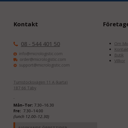
Kontakt
Företag
08 - 544 401 50
Om Micr
Kontak
info@micrologistic.com
Butik
order@micrologistic.com
Villkor
support@micrologistic.com
Tumstocksvägen 11 A (
karta
)
187 66 Täby
Mån–Tor:
7.30–16.30
Fre:
7.30–14.00
(lunch 12.00–12.30)
AVVIKANDE ÖPPETTIDER