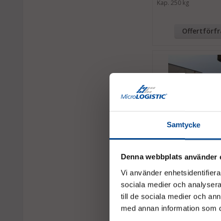
Kap. 250 kg
Offertförf
Samtycke
Denna webbplats använder 
Vi använder enhetsidentifierar
Flyttramp, 550 kg, 1
aluminium
sociala medier och analysera 
Perfekt för 3,5 tonnare
till de sociala medier och a
med annan information som du 
10 762,50 kr