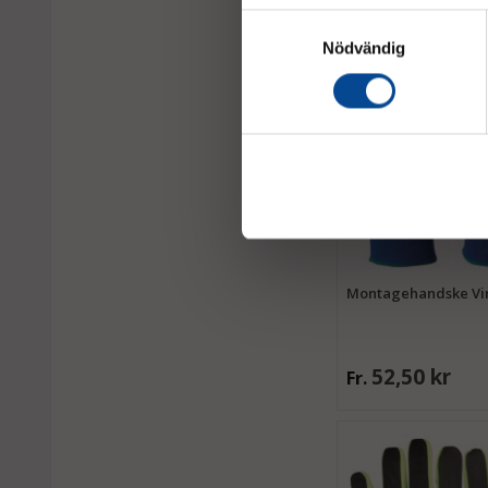
Samtyckesval
Nödvändig
Montagehandske Vi
52,50 kr
Fr.