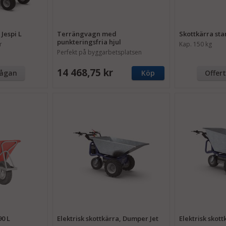
 Jespi L
Terrängvagn med
Skottkärra sta
punkteringsfria hjul
r
Kap. 150 kg
Perfekt på byggarbetsplatsen
14 468,75 kr
rågan
Köp
Offer
90 L
Elektrisk skottkärra, Dumper Jet
Elektrisk skot