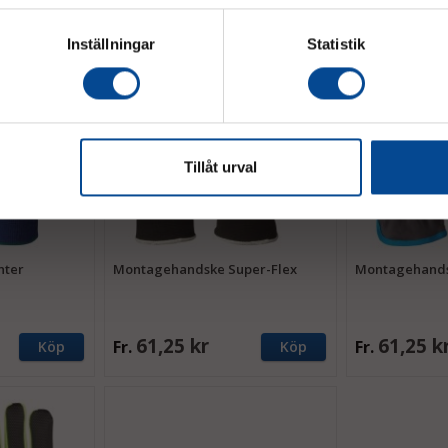
Inställningar
Statistik
Tillåt urval
nter
Montagehandske Super-Flex
Montagehands
61,25 kr
61,25 k
Fr.
Fr.
Köp
Köp