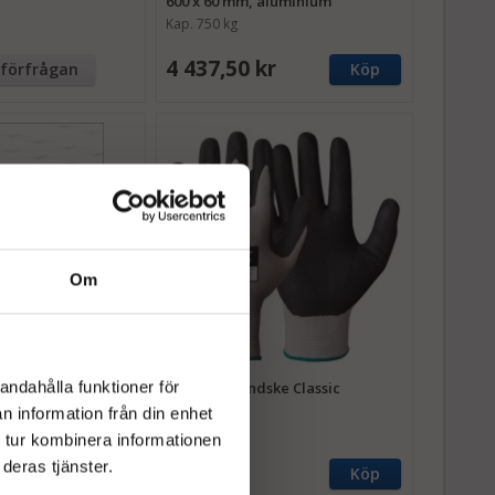
600 x 60 mm, aluminium
Kap. 750 kg
4 437,50 kr
tförfrågan
Köp
Om
andahålla funktioner för
 Alla lastramper &
Montagehandske Classic
n information från din enhet
 tur kombinera informationen
deras tjänster.
40 kr
Fr.
tförfrågan
Köp