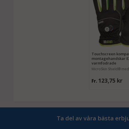
Touchscreen kompat
montagehandskar 
varmfodrade
MicroSkin Shield® med
polyester. ProTex®-
123,75 kr
Fr.
Ta del av våra bästa erb