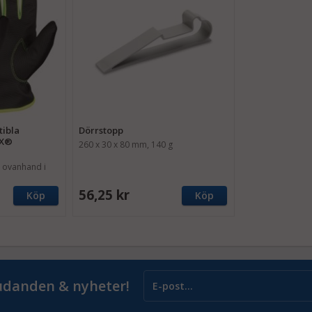
ibla
Dörrstopp
EX®
260 x 30 x 80 mm, 140 g
 ovanhand i
membran
56,25 kr
Köp
Köp
judanden & nyheter!