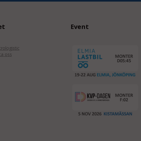
et
Event
ologistic
ta oss