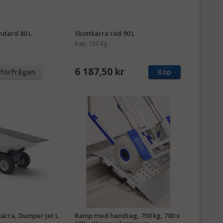
ndard 80 L
Skottkärra röd 90 L
Kap. 150 kg
6 187,50 kr
tförfrågan
Köp
tkärra, Dumper Jet L
Ramp med handtag, 750 kg, 700 x