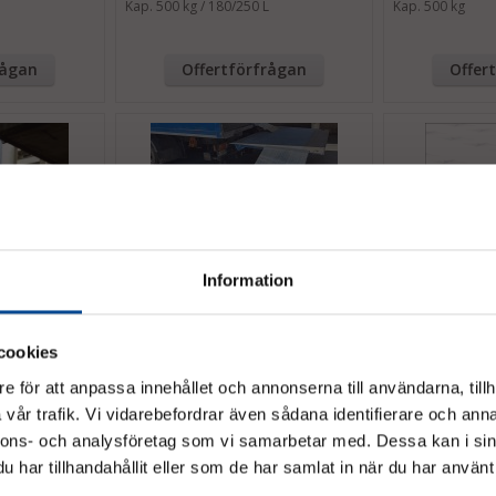
Kap. 500 kg / 180/250 L
Kap. 500 kg
rågan
Offertförfrågan
Offer
Information
cookies
e för att anpassa innehållet och annonserna till användarna, tillh
960 x 800 mm,
Flyttramp, 550 kg, 2310 x 800 mm,
Rampkatalog -
aluminium
flyttramper
vår trafik. Vi vidarebefordrar även sådana identifierare och anna
För 3,5 tonnare med högre tak
Vänligen välj hur du vill se priserna
nnons- och analysföretag som vi samarbetar med. Dessa kan i sin
har tillhandahållit eller som de har samlat in när du har använt 
12 962,50 kr
Köp
Köp
Offer
Exkl. moms
Inkl. moms