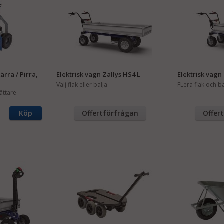
rra / Pirra,
Elektrisk vagn Zallys HS4 L
Elektrisk vagn
Välj flak eller balja
FLera flak och b
ättare
Köp
Offertförfrågan
Offer