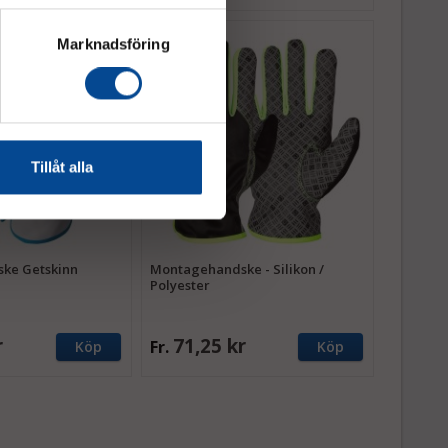
Marknadsföring
Tillåt alla
ke Getskinn
Montagehandske - Silikon /
Polyester
r
71,25 kr
Fr.
Köp
Köp