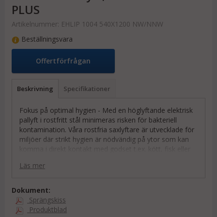
PLUS
Artikelnummer:
EHLIP 1004 540X1200 NW/NNW
Beställningsvara
Offertförfrågan
Beskrivning
Specifikationer
Fokus på optimal hygien - Med en höglyftande elektrisk
pallyft i rostfritt stål minimeras risken för bakteriell
kontamination. Våra rostfria saxlyftare är utvecklade för
miljöer där strikt hygien är nödvändig på ytor som kan
komma i direkt kontakt med godset t.ex. kött, fisk eller
mediciner.
Läs mer
Hög flexibilitet och effektivitet. Med vår rostfria elektrisk
palldragare kan du både transportera och lyfta pallentill
Dokument:
ergonomisk arbetshöjd. PLUS-serien har ännu fler delar i
Sprängskiss
rostfritt. Optimalt för livsmedel eller läkemedelsindustrin.
Produktblad
Här är hela chassiet, handtaget, batterihöljet och