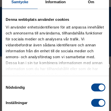
Samtycke
Information
Om
Ta del av våra bästa erbjudanden &
Denna webbplats använder cookies
nyheter!
Vi använder enhetsidentifierare för att anpassa innehållet
och annonserna till användarna, tillhandahålla funktioner
för sociala medier och analysera vår trafik. Vi
vidarebefordrar även sådana identifierare och annan
Prenumerera
information från din enhet till de sociala medier och
annons- och analysföretag som vi samarbetar med.
Dessa kan i sin tur kombinera informationen med annan
information som du har tillhandahållit eller som de har
samlat in när du har använt deras tjänster.
Kontakt
Vänligen välj hur du vill se priserna
Samtyckesval
Nödvändig
Exkl. moms
Inkl. moms
08 - 544 401 50
info@micrologistic.com
Inställningar
order@micrologistic.com