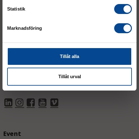
support@micrologistic.com
Statistik
Tumstocksvägen 11 A (
karta
)
187 66 Täby
Marknadsföring
Mån–Tor:
7.30–16.30
Fre:
7.30–14.00
Tillåt alla
(lunch 12.00–12.30)
AVVIKANDE ÖPPETTIDER
Tillåt urval
Event