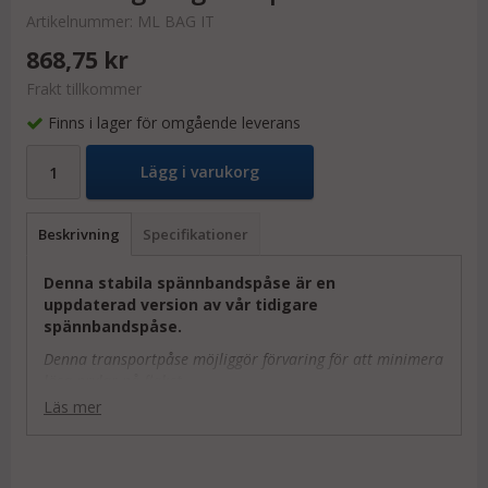
Artikelnummer:
ML BAG IT
868,75 kr
Frakt tillkommer
Finns i lager för omgående leverans
Lägg i varukorg
Beskrivning
Specifikationer
Denna stabila spännbandspåse är en
uppdaterad version av vår tidigare
spännbandspåse.
Denna transportpåse möjliggör förvaring för att minimera
lösa prylar på flaket.
Läs mer
Påsen gör det lätt att hålla ordning och reda på flaket
och förvara era spännband.
Funkar även perfekt för att förvara sträckfilm etc.