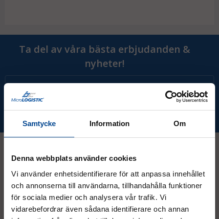
I denna påse får ca 6-9 spännband plats
(1+3 m, Art.nr.
FO 04038N).
Ta del av våra bästa erbjudanden &
nyheter!
Prenumerera
Samtycke
Information
Om
Denna webbplats använder cookies
Kontakt
Vi använder enhetsidentifierare för att anpassa innehållet
och annonserna till användarna, tillhandahålla funktioner
för sociala medier och analysera vår trafik. Vi
08 - 544 401 50
vidarebefordrar även sådana identifierare och annan