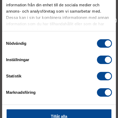
08 - 544 401 50
information från din enhet till de sociala medier och
info@micrologistic.com
annons- och analysföretag som vi samarbetar med.
order@micrologistic.com
Dessa kan i sin tur kombinera informationen med annan
support@micrologistic.com
information som du har tillhandahållit eller som de har
samlat in när du har använt deras tjänster.
Vänligen välj hur du vill se priserna
Tumstocksvägen 11 A (
karta
)
Samtyckesval
187 66 Täby
Nödvändig
Exkl. moms
Inkl. moms
Mån–Tor:
7.30–16.30
Inställningar
Fre:
7.30–14.00
(lunch 12.00–12.30)
Statistik
AVVIKANDE ÖPPETTIDER
Marknadsföring
Tillåt alla