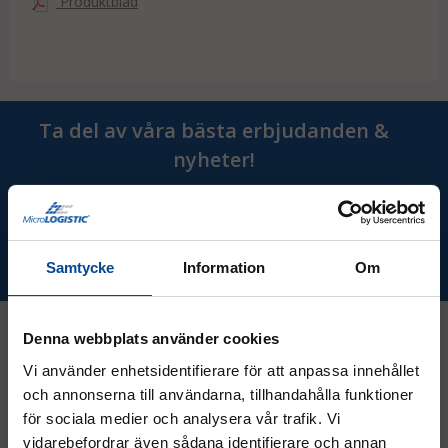
Produktblad
Bandet är tillverkat av höghållfast polyester med en tät
vävstruktur, vilket gör surrningen mycket smidig och
slitstark.
• Inspänningskraften (STF) för Basic 50-600 är 250 daN
vid STH 50 daN (Standard Hand Force).
Ta del av våra bästa erbjudanden &
• Märkning och utförande i enlighet med SS-EN 12195-2.
nyheter!
• 1,0+3,0m per del i surrningen
Prenumerera
Samtycke
Information
Om
Denna webbplats använder cookies
Vi använder enhetsidentifierare för att anpassa innehållet
Kontakt
och annonserna till användarna, tillhandahålla funktioner
för sociala medier och analysera vår trafik. Vi
vidarebefordrar även sådana identifierare och annan