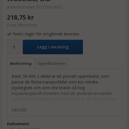
Artikelnummer:
FO132610062
218,75 kr
Frakt tillkommer
Finns i lager för omgående leverans
Lägg i varukorg
Beskrivning
Specifikationer
Basic 50-600 2-delad är ett prisvärt spännband, som
passar de flesta transportbilar som kör mindre
styckegods och som inte kräver så hög
inspänningskraft.Fördelen med att använda en mindre
spännare med lägre inspänningskraft är att man minskar
risken för skador på skenor och skåp vid inspänningav
Läs mer
godset. Alla ingående komponenter är utprovade och av
mycket god kvalitet för att garantera en lång livslängd
och hög säkerhet. Spännarens konstruktion är
Dokument:
framtagen för att ge ett stadigt och bekvämt grepp.