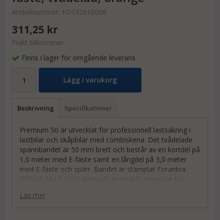
Artikelnummer:
FO132610068
311,25 kr
Frakt tillkommer
Finns i lager för omgående leverans
Lägg i varukorg
Beskrivning
Specifikationer
Premium 50 är utvecklat för professionell lastsäkring i
lastbilar och skåpbilar med combiskena. Det tvådelade
spännbandet är 50 mm brett och består av en kortdel på
1,0 meter med E-fäste samt en långdel på 3,0 meter
med E-fäste och spärr. Bandet är stämplat Forankra
PREMIUM LC 1000 daN och är särskilt anpassat för
snabb och säker förankring i combiskenor.
Läs mer
Alla ingående komponenter är utprovade och håller
mycket hög kvalitet för att garantera lång livslängd och