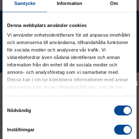
Samtycke
Information
Om
Ta del av våra bästa erbjudanden &
Denna webbplats använder cookies
nyheter!
Vi använder enhetsidentifierare för att anpassa innehållet
och annonserna till användarna, tillhandahålla funktioner
för sociala medier och analysera vår trafik. Vi
vidarebefordrar även sådana identifierare och annan
Prenumerera
information från din enhet till de sociala medier och
annons- och analysföretag som vi samarbetar med.
Dessa kan i sin tur kombinera informationen med annan
information som du har tillhandahållit eller som de har
samlat in när du har använt deras tjänster.
Kontakt
Vänligen välj hur du vill se priserna
Samtyckesval
Nödvändig
Exkl. moms
Inkl. moms
08 - 544 401 50
info@micrologistic.com
Inställningar
order@micrologistic.com