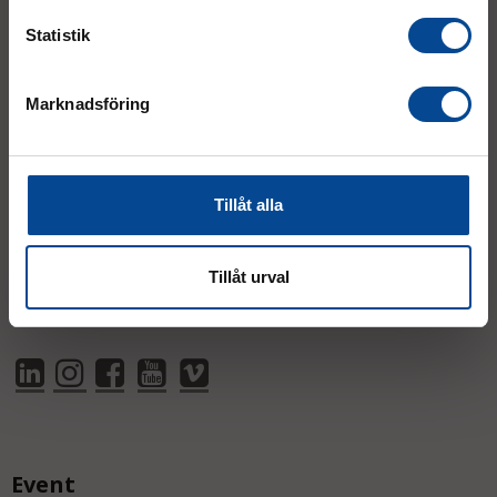
support@micrologistic.com
Statistik
Tumstocksvägen 11 A (
karta
)
187 66 Täby
Marknadsföring
Mån–Tor:
7.30–16.30
Fre:
7.30–14.00
Tillåt alla
(lunch 12.00–12.30)
AVVIKANDE ÖPPETTIDER
Tillåt urval
Event