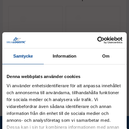
Samtycke
Information
Om
Justerbar maskinskridsko 3
Justerbar maskinskridsko 6
J
ton, GKS-Perfekt F3
ton, GKS-Perfekt F6
t
Kap. 3 ton
Kap. 6 ton
K
Denna webbplats använder cookies
5 850 kr
12 187,50 kr
1
Köp
Köp
Vi använder enhetsidentifierare för att anpassa innehållet
och annonserna till användarna, tillhandahålla funktioner
för sociala medier och analysera vår trafik. Vi
vidarebefordrar även sådana identifierare och annan
information från din enhet till de sociala medier och
annons- och analysföretag som vi samarbetar med.
Ta del av våra bästa erbjudanden &
Dessa kan i sin tur kombinera informationen med annan