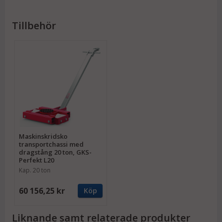
Kontakta oss så hjälper vi dig att hitta rätt
lösning för dina tunga transporter.
Tillbehör
Maskinskridsko
transportchassi med
dragstång 20 ton, GKS-
Perfekt L20
Kap. 20 ton
60 156,25 kr
Köp
Liknande samt relaterade produkter