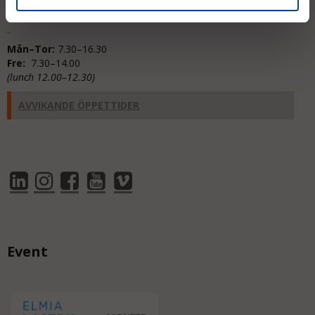
187 66 Täby
Mån–Tor:
7.30–16.30
Fre:
7.30–14.00
(lunch 12.00–12.30)
AVVIKANDE ÖPPETTIDER
Event