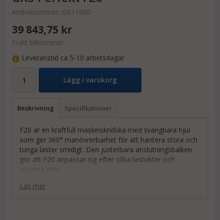
Artikelnummer:
GK11060
39 843,75 kr
Frakt tillkommer
Leveranstid ca 5-10 arbetsdagar
Lägg i varukorg
Beskrivning
Specifikationer
F20 är en kraftfull maskinskridska med svängbara hjul
som ger 360° manövrerbarhet för att hantera stora och
tunga laster smidigt. Den justerbara anslutningsbalken
gör att F20 anpassar sig efter olika lastvikter och
ojämna golv.
Med slitstarka, icke-märkande hjul och låg lasthöjd på
Läs mer
180 mm erbjuder F20 hög stabilitet och skydd för både
last och golv. Kapaciteten är 20 ton, vilket gör den
idealisk för extra tunga transporter.