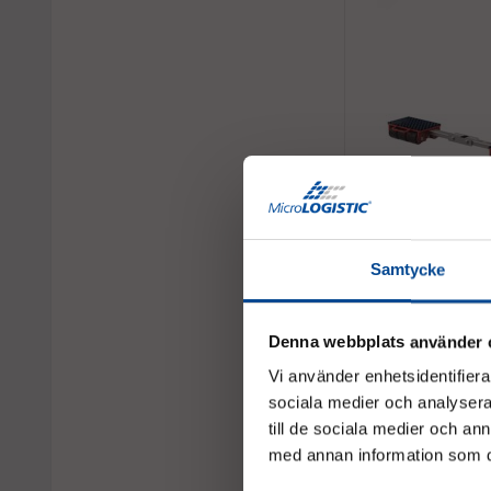
Justerbar maskinskr
GKS-Perfekt F9
Kap. 9 ton
Samtycke
13 950 kr
Denna webbplats använder 
Liknande samt
Vi använder enhetsidentifierar
sociala medier och analysera 
till de sociala medier och a
med annan information som du 