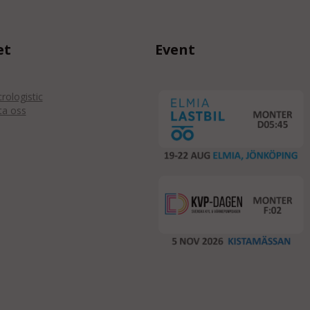
et
Event
ologistic
ta oss