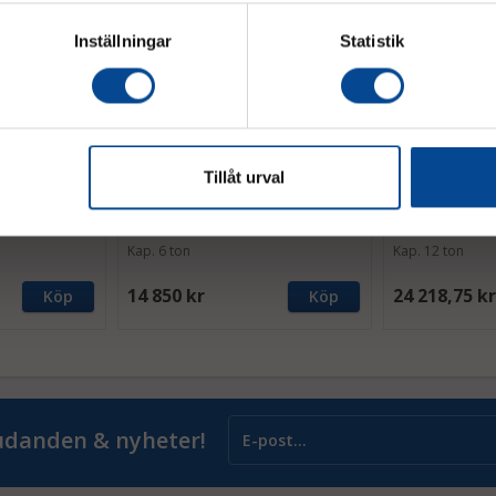
Inställningar
Statistik
Tillåt urval
nsportchassi
Maskinskridsko transportchassi
Maskinskridsko
n, GKS-
med dragstång 6 ton, GKS-
med dragstång
Perfekt L6
Perfekt L12
Kap. 6 ton
Kap. 12 ton
14 850 kr
24 218,75 kr
Köp
Köp
judanden & nyheter!