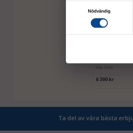
Samtyckesval
Nödvändig
Maskinskridsko tra
med dragstång 3 to
Perfekt L3
Kap. 3 ton
6 300 kr
Ta del av våra bästa erb