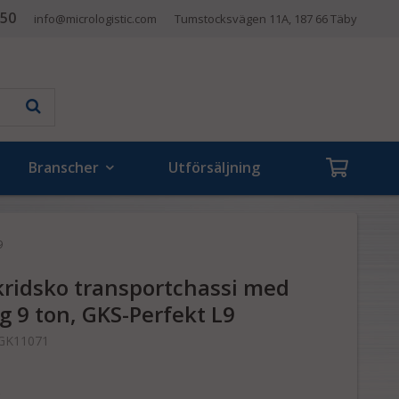
 50
info@micrologistic.com
Tumstocksvägen 11A, 187 66 Täby
Branscher
Utförsäljning
9
ridsko transportchassi med
g 9 ton, GKS-Perfekt L9
GK11071