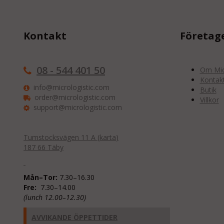
Kontakt
Företag
08 - 544 401 50
Om Micr
Kontak
info@micrologistic.com
Butik
order@micrologistic.com
Villkor
support@micrologistic.com
Tumstocksvägen 11 A (
karta
)
187 66 Täby
Mån–Tor:
7.30–16.30
Fre:
7.30–14.00
(lunch 12.00–12.30)
AVVIKANDE ÖPPETTIDER