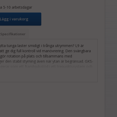
a 5-10 arbetsdagar
Lägg i varukorg
Specifikationer
ytta tunga laster smidigt i trånga utrymmen? L9 är
att ge dig full kontroll vid manövrering. Den svängbara
gör rotation på plats och tillsammans med
er den stabil styrning även när ytan är begränsad. GKS-
ngerar som ett framhjulsstöd i ett trepunktssystem och
 industrier, fastighetsskötsel och serviceverksamhet.
tet på 9 ton och en lasthöjd på 110 mm säkerställer
gdpunkt och trygg transport av tunga objekt. Den är
el med våra Zallys-dragare, vilket gör längre
r säkrare, enklare och mer ergonomiska.
iktfördelning kan L9 kombineras med F9, F12, F18 eller
på lastens vikt och storlek.
 hjälper vi dig hitta rätt lösning!