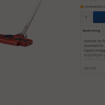
Leveranstid c
Beskrivning
Behöver du fl
utvecklad för 
toppen möjlig
dragstången g
Perfekt L9 fu
används ofta i
Läs mer
Med en kapaci
L9 en låg tyn
även kompatib
förflyttninga
För en jämn v
RL4 beroende 
Hör av dig så