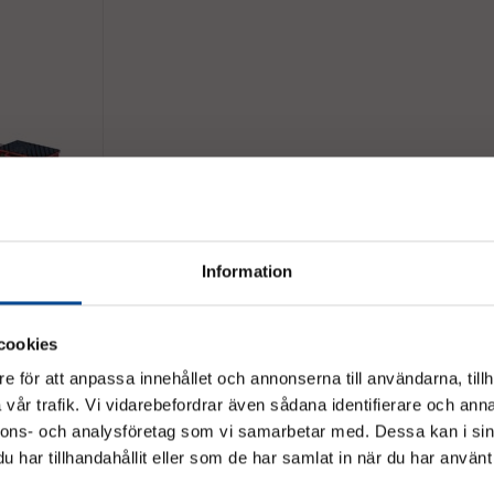
idsko 9 ton,
Information
Köp
cookies
 relaterade produkter
e för att anpassa innehållet och annonserna till användarna, tillh
vår trafik. Vi vidarebefordrar även sådana identifierare och anna
Vänligen välj hur du vill se priserna
nnons- och analysföretag som vi samarbetar med. Dessa kan i sin
har tillhandahållit eller som de har samlat in när du har använt 
Exkl. moms
Inkl. moms