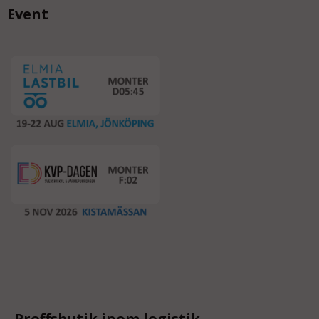
Event
Proffsbutik inom logistik