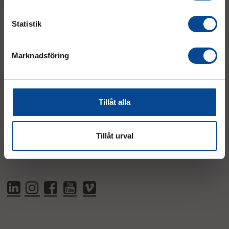
order@micrologistic.com
support@micrologistic.com
Statistik
Tumstocksvägen 11 A (
karta
)
Marknadsföring
187 66 Täby
Mån–Tor:
7.30–16.30
Fre:
7.30–14.00
Tillåt alla
(lunch 12.00–12.30)
AVVIKANDE ÖPPETTIDER
Tillåt urval