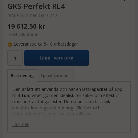
GKS-Perfekt RL4
Artikelnummer:
GK10240
19 612,50 kr
Frakt tillkommer
Leveranstid ca 5-10 arbetsdagar
Lägg i varukorg
Beskrivning
Specifikationer
Den är lätt att använda och har en lastkapacitet på upp
till
4 ton
, vilket gör den idealisk för säker och effektiv
transport av tunga laster. Den robusta och stabila
konstruktionen garanterar hög säkerhet och
tillförlitlighet på denna transportrullvagn.
Med sin förmåga att rotera
360°
på plats är RL4 särskilt
Läs mer
lämpad för att hantera tunga föremål i begränsade
utrymmen. Den platta designen, med en höjd på endast