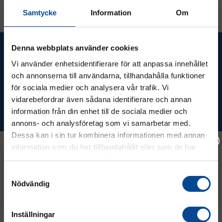
Samtycke
Information
Om
Ta del av våra bästa erbjudanden &
Denna webbplats använder cookies
nyheter!
Vi använder enhetsidentifierare för att anpassa innehållet
och annonserna till användarna, tillhandahålla funktioner
för sociala medier och analysera vår trafik. Vi
vidarebefordrar även sådana identifierare och annan
Prenumerera
information från din enhet till de sociala medier och
annons- och analysföretag som vi samarbetar med.
Dessa kan i sin tur kombinera informationen med annan
information som du har tillhandahållit eller som de har
samlat in när du har använt deras tjänster.
Vänligen välj hur du vill se priserna
Kontakt
Samtyckesval
Nödvändig
Exkl. moms
Inkl. moms
08 - 544 401 50
Inställningar
info@micrologistic.com