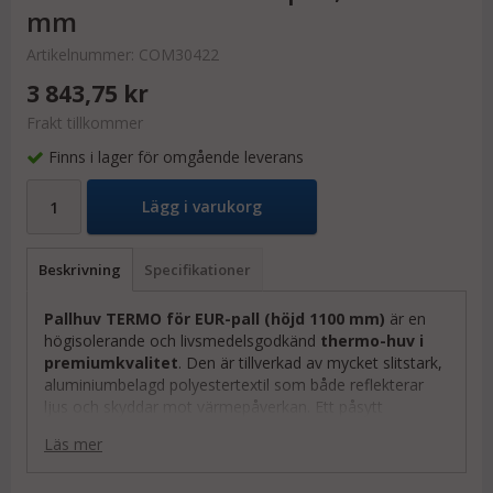
mm
Artikelnummer:
COM30422
3 843,75 kr
Frakt tillkommer
Finns i lager för omgående leverans
Lägg i varukorg
Beskrivning
Specifikationer
Pallhuv TERMO för EUR-pall (höjd 1100 mm)
är en
högisolerande och livsmedelsgodkänd
thermo-huv i
premiumkvalitet
. Den är tillverkad av mycket slitstark,
aluminium­belagd polyestertextil som både reflekterar
ljus och skyddar mot värmepåverkan. Ett påsytt
kantband nedtill ökar hållbarheten ytterligare.
Läs mer
Thermohuven skyddar känsligt gods – som kyl- och
frysvaror eller andra temperaturkänsliga produkter – vid