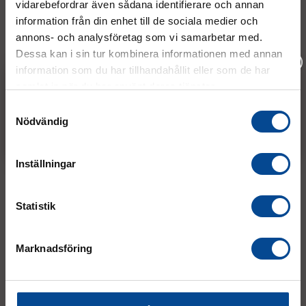
vidarebefordrar även sådana identifierare och annan
08 - 544 401 50
information från din enhet till de sociala medier och
annons- och analysföretag som vi samarbetar med.
info@micrologistic.com
Dessa kan i sin tur kombinera informationen med annan
order@micrologistic.com
support@micrologistic.com
information som du har tillhandahållit eller som de har
samlat in när du har använt deras tjänster.
Vänligen välj hur du vill se priserna
Samtyckesval
Tumstocksvägen 11 A (
karta
)
Nödvändig
Exkl. moms
Inkl. moms
187 66 Täby
Inställningar
Mån–Tor:
7.30–16.30
Fre:
7.30–14.00
(lunch 12.00–12.30)
Statistik
AVVIKANDE ÖPPETTIDER
Marknadsföring