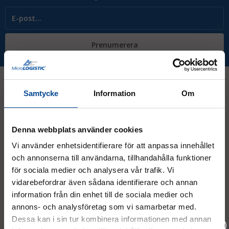
Prenumerera
Samtycke
Information
Om
Kontakt
Denna webbplats använder cookies
08 - 544 401 50
Vi använder enhetsidentifierare för att anpassa innehållet
och annonserna till användarna, tillhandahålla funktioner
info@micrologistic.com
order@micrologistic.com
för sociala medier och analysera vår trafik. Vi
support@micrologistic.com
vidarebefordrar även sådana identifierare och annan
information från din enhet till de sociala medier och
annons- och analysföretag som vi samarbetar med.
Tumstocksvägen 11 A (
karta
)
Dessa kan i sin tur kombinera informationen med annan
187 66 Täby