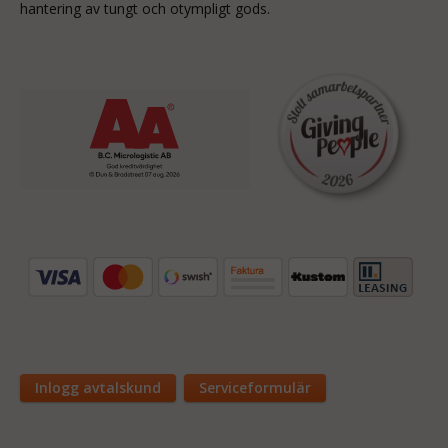
hantering av tungt och otympligt gods.
Inlogg avtalskund
Serviceformulär