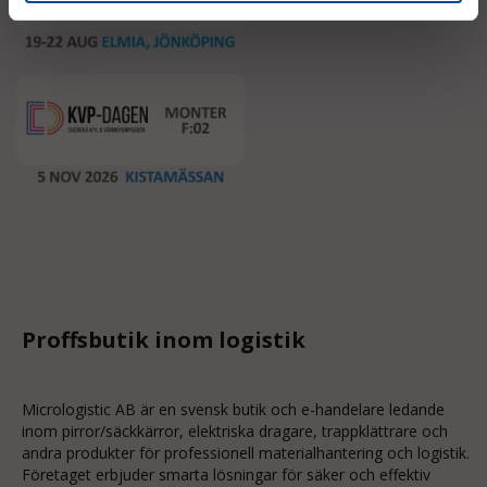
Proffsbutik inom logistik
Micrologistic AB är en svensk butik och
e-handelare
ledande
inom
pirror/säckkärror
, elektriska dragare, trappklättrare och
andra produkter för professionell materialhantering och logistik.
Företaget erbjuder smarta lösningar för säker och effektiv