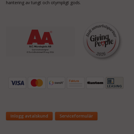
hantering av tungt och otympligt gods.
Inlogg avtalskund
Serviceformulär