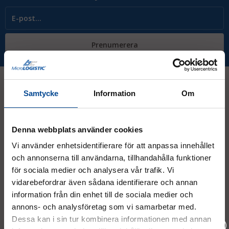
Prenumerera
Samtycke
Information
Om
Kontakt
Denna webbplats använder cookies
08 - 544 401 50
Vi använder enhetsidentifierare för att anpassa innehållet
och annonserna till användarna, tillhandahålla funktioner
info@micrologistic.com
order@micrologistic.com
för sociala medier och analysera vår trafik. Vi
support@micrologistic.com
vidarebefordrar även sådana identifierare och annan
information från din enhet till de sociala medier och
annons- och analysföretag som vi samarbetar med.
Tumstocksvägen 11 A (
karta
)
Dessa kan i sin tur kombinera informationen med annan
187 66 Täby