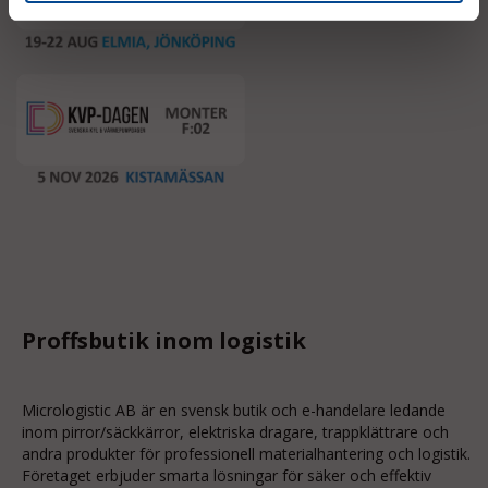
Proffsbutik inom logistik
Micrologistic AB är en svensk butik och
e-handelare
ledande
inom
pirror/säckkärror
, elektriska dragare, trappklättrare och
andra produkter för professionell materialhantering och logistik.
Företaget erbjuder smarta lösningar för säker och effektiv