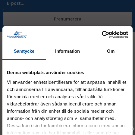
Prenumerera
Samtycke
Information
Om
Kontakt
Denna webbplats använder cookies
08 - 544 401 50
Vi använder enhetsidentifierare för att anpassa innehållet
info@micrologistic.com
och annonserna till användarna, tillhandahålla funktioner
order@micrologistic.com
för sociala medier och analysera vår trafik. Vi
support@micrologistic.com
vidarebefordrar även sådana identifierare och annan
information från din enhet till de sociala medier och
Tumstocksvägen 11 A (
karta
)
annons- och analysföretag som vi samarbetar med.
187 66 Täby
Dessa kan i sin tur kombinera informationen med annan
information som du har tillhandahållit eller som de har