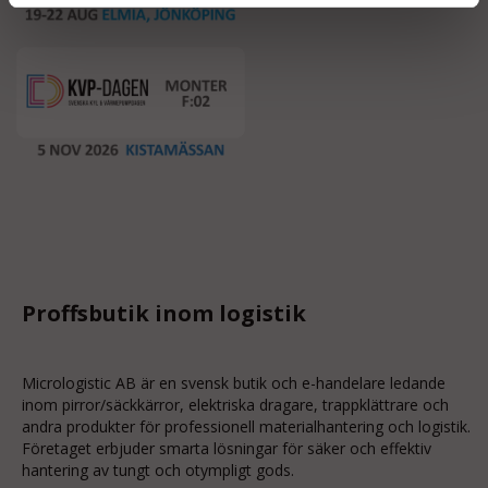
Proffsbutik inom logistik
Micrologistic AB är en svensk butik och
e-handelare
ledande
inom
pirror/säckkärror
, elektriska dragare, trappklättrare och
andra produkter för professionell materialhantering och logistik.
Företaget erbjuder smarta lösningar för säker och effektiv
hantering av tungt och otympligt gods.