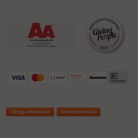
Inlogg avtalskund
Serviceformulär