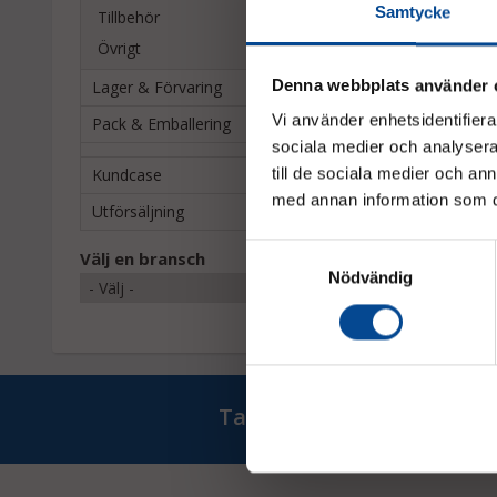
Samtycke
Tillbehör
Övrigt
Denna webbplats använder 
Lager & Förvaring
Vi använder enhetsidentifierar
Pack & Emballering
sociala medier och analysera 
Kundcase
till de sociala medier och a
med annan information som du 
Utförsäljning
Samtyckesval
Välj en bransch
Nödvändig
Ta del av våra bästa erb