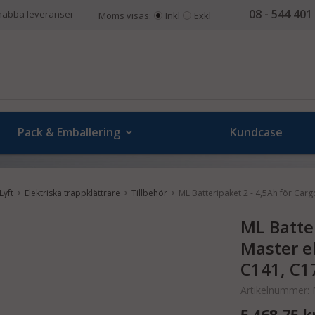
08 - 544 401
nabba leveranser
Moms visas:
Inkl
Exkl
Pack & Emballering
Kundcase
Lyft
Elektriska trappklättrare
Tillbehör
ML Batteripaket 2 - 4,5Ah för Carg
ML Batter
Master el
C141, C1
Artikelnummer:
5 468,75 k