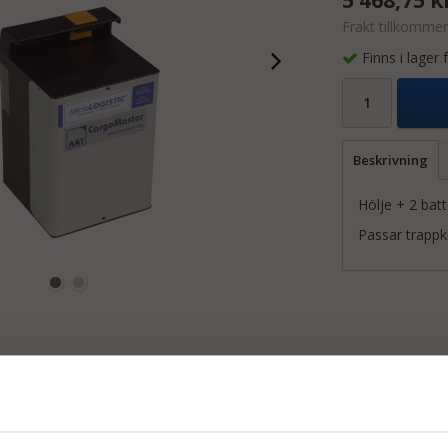
Frakt tillkommer
Finns i lager
Beskrivning
Hölje + 2 batt
Passar trappk