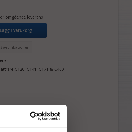
 för omgående leverans
Lägg i varukorg
Specifikationer
erier
lättrare C120, C141, C171 & C400