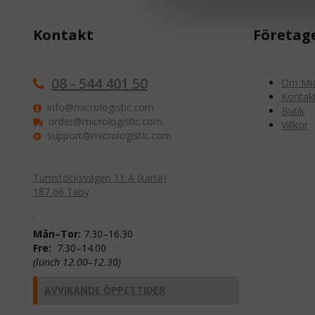
Kontakt
Företag
08 - 544 401 50
Om Micr
Kontak
info@micrologistic.com
Butik
order@micrologistic.com
Villkor
support@micrologistic.com
Tumstocksvägen 11 A (
karta
)
187 66 Täby
Mån–Tor:
7.30–16.30
Fre:
7.30–14.00
(lunch 12.00–12.30)
AVVIKANDE ÖPPETTIDER