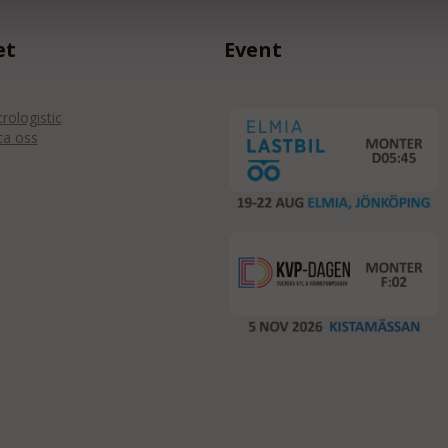
et
Event
ologistic
ta oss