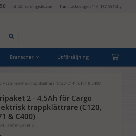
 50
info@micrologistic.com
Tumstocksvägen 11A, 187 66 Täby
Branscher
Utförsäljning
o Master elektrisk trappklättrare (C120, C141, C171 & C400)
ipaket 2 - 4,5Ah för Cargo
ektrisk trappklättrare (C120,
71 & C400)
ML Batteripaket 2
r