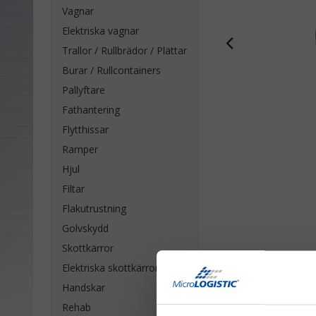
Vagnar
Elektriska vagnar
Trallor / Rullbrädor / Plättar
Burar / Rullcontainers
Pallyftare
Fathantering
Flytthissar
Ramper
Hjul
Filtar
Flakutrustning
Golvskydd
Skottkärror
Elektriska skottkärror
Handskar
Rehab