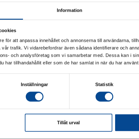
Information
cookies
e för att anpassa innehållet och annonserna till användarna, tillh
vår trafik. Vi vidarebefordrar även sådana identifierare och anna
Vänligen välj hur du vill se priserna
nnons- och analysföretag som vi samarbetar med. Dessa kan i sin
3000 mm
Combiskena, aluminium, 3000
har tillhandahållit eller som de har samlat in när du har använt 
Exkl. moms
Inkl. moms
mm
För lätta lastbilar.
Inställningar
Statistik
1 343,75 kr
Köp
Köp
Tillåt urval
judanden & nyheter!