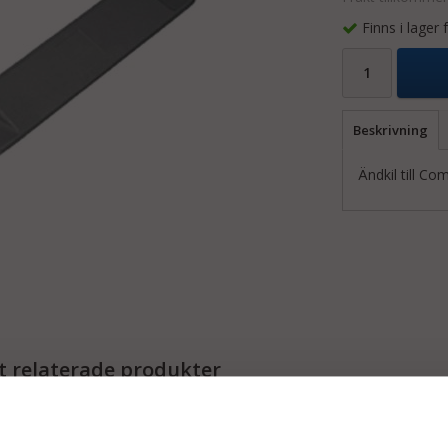
Finns i lager
Beskrivning
Ändkil till Co
 relaterade produkter