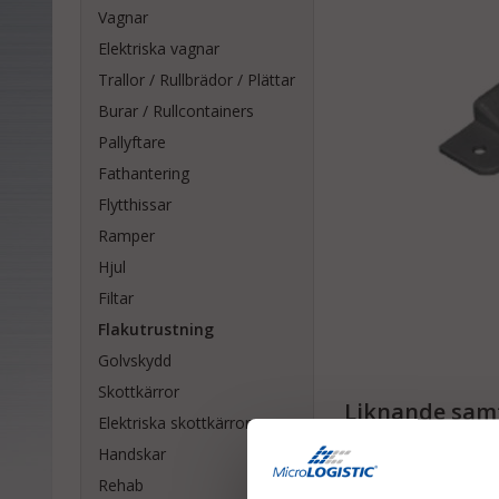
Vagnar
Elektriska vagnar
Trallor / Rullbrädor / Plättar
Burar / Rullcontainers
Pallyftare
Fathantering
Flytthissar
Ramper
Hjul
Filtar
Flakutrustning
Golvskydd
Skottkärror
Liknande samt
Elektriska skottkärror
Handskar
Rehab