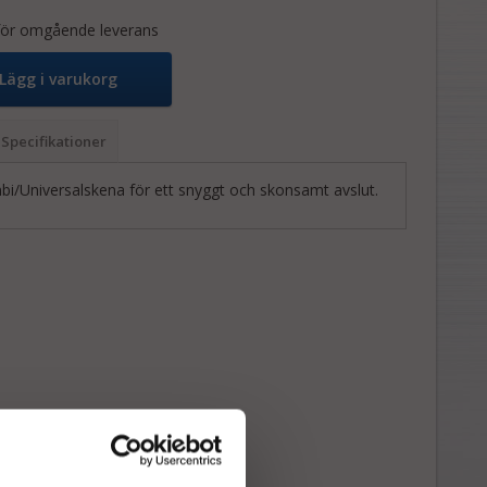
 för omgående leverans
Lägg i varukorg
Specifikationer
mbi/Universalskena för ett snyggt och skonsamt avslut.