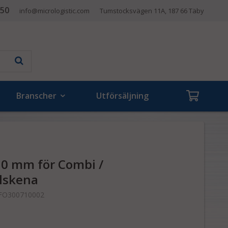
 50
info@micrologistic.com
Tumstocksvägen 11A, 187 66 Täby
Branscher
Utförsäljning
30 mm för Combi /
lskena
FO300710002