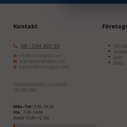
Kontakt
Företag
08 - 544 401 50
Om Micr
Kontak
info@micrologistic.com
Butik
order@micrologistic.com
Villkor
support@micrologistic.com
Tumstocksvägen 11 A (
karta
)
187 66 Täby
Mån–Tor:
7.30–16.30
Fre:
7.30–14.00
(lunch 12.00–12.30)