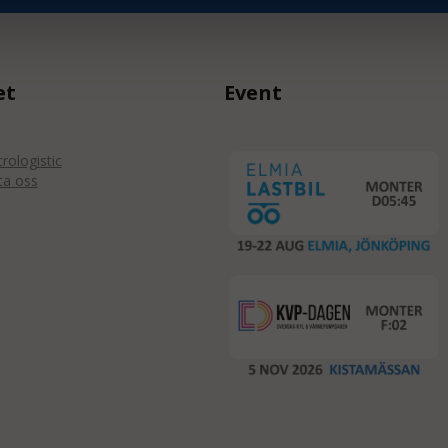
et
Event
ologistic
ta oss