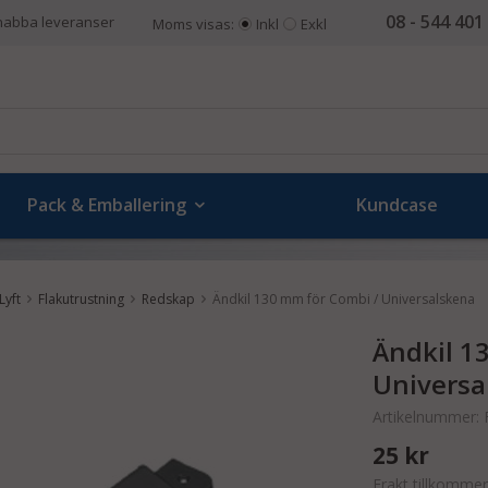
08 - 544 401
nabba leveranser
Moms visas:
Inkl
Exkl
Pack & Emballering
Kundcase
Lyft
Flakutrustning
Redskap
Ändkil 130 mm för Combi / Universalskena
Ändkil 1
Universa
Artikelnummer:
25 kr
Frakt tillkommer