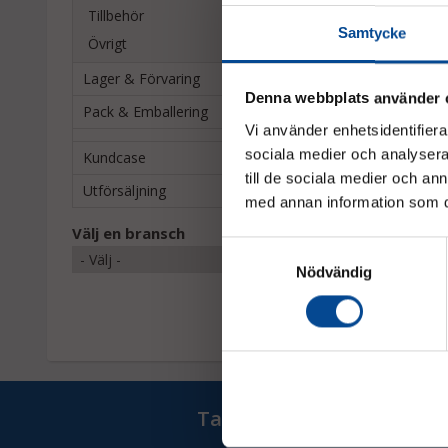
Tillbehör
Samtycke
Övrigt
Lager & Förvaring
Denna webbplats använder 
Pack & Emballering
Vi använder enhetsidentifierar
sociala medier och analysera 
Kundcase
till de sociala medier och a
Utförsäljning
Combiskena, stål, 
med annan information som du 
Välj en bransch
Samtyckesval
Nödvändig
975 kr
Ta del av våra bästa erb