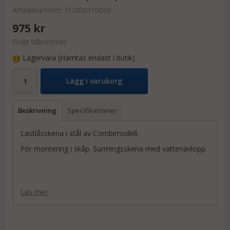
Artikelnummer:
FO300510006
975 kr
Frakt tillkommer
Lagervara (Hämtas endast i butik)
Lägg i varukorg
Beskrivning
Specifikationer
Lastlåsskena i stål av Combimodell.
För montering i skåp. Surrningsskena med vattenavlopp.
Läs mer
LxBxH:
3000x131x12,2 mm
Vikt: 6,6 kg