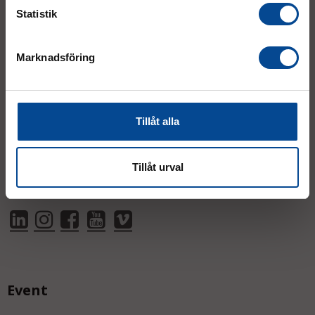
Statistik
Tumstocksvägen 11 A (
karta
)
187 66 Täby
Marknadsföring
Mån–Tor:
7.30–16.30
Fre:
7.30–14.00
(lunch 12.00–12.30)
Tillåt alla
AVVIKANDE ÖPPETTIDER
Tillåt urval
Event