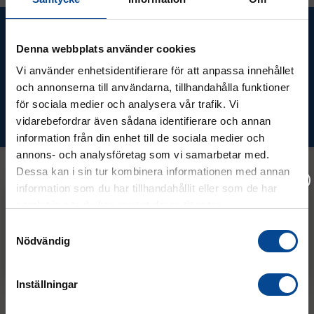
Ta del av våra bästa erbjudanden &
nyheter!
Denna webbplats använder cookies
Vi använder enhetsidentifierare för att anpassa innehållet
och annonserna till användarna, tillhandahålla funktioner
för sociala medier och analysera vår trafik. Vi
Prenumerera
vidarebefordrar även sådana identifierare och annan
information från din enhet till de sociala medier och
annons- och analysföretag som vi samarbetar med.
Dessa kan i sin tur kombinera informationen med annan
information som du har tillhandahållit eller som de har
Kontakt
samlat in när du har använt deras tjänster.
Vänligen välj hur du vill se priserna
Samtyckesval
Nödvändig
Exkl. moms
Inkl. moms
08 - 544 401 50
info@micrologistic.com
Inställningar
order@micrologistic.com
support@micrologistic.com