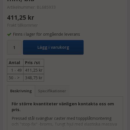
Artikelnummer:
BL685933
411,25 kr
Frakt tillkommer
Finns i lager för omgående leverans
Lägg i varukorg
Antal
Pris /st
1 -
49
411,25 kr
50 -
>
348,75 kr
Beskrivning
Specifikationer
För större kvantiteter vänligen kontakta oss om
pris.
Pressad stål svängbar caster med toppplåtmontering
och "stop-fix" -broms, Tungt hjul med elastiska massiva
gummidäck "Blickle EasyRoll", med nylonhjulcenter, icke-