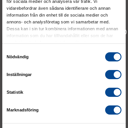
Kontakt
för sociala medier och analysera vår trafik. Vi
Variant:
N
on-marking
vidarebefordrar även sådana identifierare och annan
information från din enhet till de sociala medier och
08 - 544 401 50
annons- och analysföretag som vi samarbetar med.
Dessa kan i sin tur kombinera informationen med annan
info@micrologistic.com
order@micrologistic.com
information som du har tillhandahållit eller som de har
support@micrologistic.com
samlat in när du har använt deras tjänster.
Vänligen välj hur du vill se priserna
Samtyckesval
Nödvändig
Exkl. moms
Inkl. moms
Tumstocksvägen 11 A (
karta
)
187 66 Täby
Inställningar
Mån–Tor:
7.30–16.30
Fre:
7.30–14.00
Statistik
(lunch 12.00–12.30)
AVVIKANDE ÖPPETTIDER
Marknadsföring