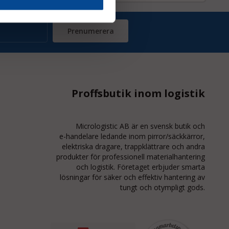
Prenumerera
Proffsbutik inom logistik
Micrologistic AB är en svensk butik och
e-handelare
ledande inom
pirror/säckkärror
,
elektriska dragare, trappklättrare och andra
produkter för professionell materialhantering
och logistik. Företaget erbjuder smarta
lösningar för säker och effektiv hantering av
tungt och otympligt gods.