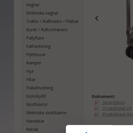
Vagnar
Elektriska vagnar
Trallor / Rullbrädor / Plättar
Burar / Rullcontainers
Pallyftare
Fathantering
Flytthissar
Ramper
Hjul
Filtar
Flakutrustning
Golvskydd
Dokument:
Sprängskiss
Skottkärror
Produktblad EX
Elektriska skottkärror
Produktblad Ros
Handskar
Rehab