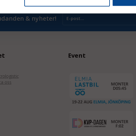
judanden & nyheter!
et
Event
ologistic
ta oss