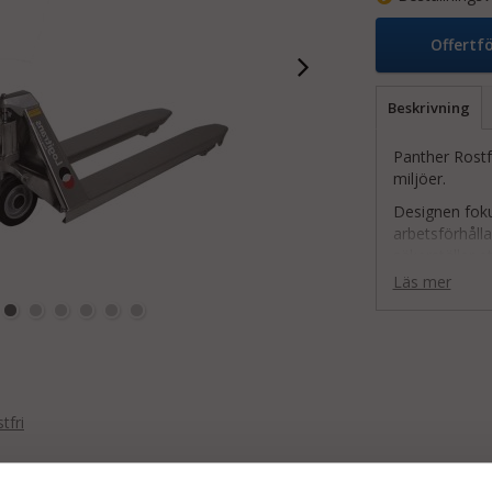
Offertf
Beskrivning
Panther Rostfr
miljöer.
Designen fok
arbetsförhåll
säkerställer 
Läs mer
Inga skador p
design med r
Hög kvalitet 
samarbete med
Godkänd
tfri
Tillverk
standa
Kategor
Lämplig