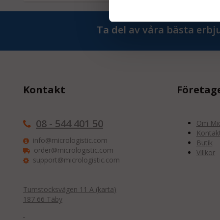
Ta del av våra bästa erb
Kontakt
Företag
08 - 544 401 50
Om Micr
Kontak
info@micrologistic.com
Butik
order@micrologistic.com
Villkor
support@micrologistic.com
Tumstocksvägen 11 A (
karta
)
187 66 Täby