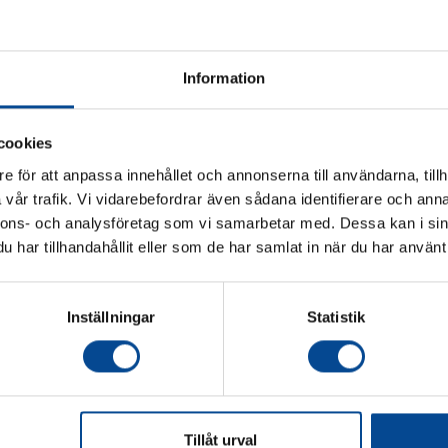
även zo
Lämplig
färgindu
Två anti
Information
100% ros
Stark k
Lång li
cookies
Låga un
e för att anpassa innehållet och annonserna till användarna, tillh
vår trafik. Vi vidarebefordrar även sådana identifierare och anna
Vänligen välj hur du vill se priserna
nnons- och analysföretag som vi samarbetar med. Dessa kan i sin
har tillhandahållit eller som de har samlat in när du har använt 
Exkl. moms
Inkl. moms
 & Hold 50
Stoppkloss för pallyftare
Pallyftstopp P
Gummi
Med magnetfäst
Inställningar
Statistik
i båda sidor
843,75 kr
618,75 kr
Köp
Köp
Tillåt urval