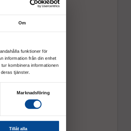
n 2/zon 22)
 för läkemedelsindustrin och olje-, gas- och
strin
statiska hjul av vulkollan
Om
tfritt stål
onstruktion
vslängd
derhållskostnader
andahålla funktioner för
n information från din enhet
 tur kombinera informationen
deras tjänster.
ark & Hold
e
Marknadsföring
Köp
Tillåt alla