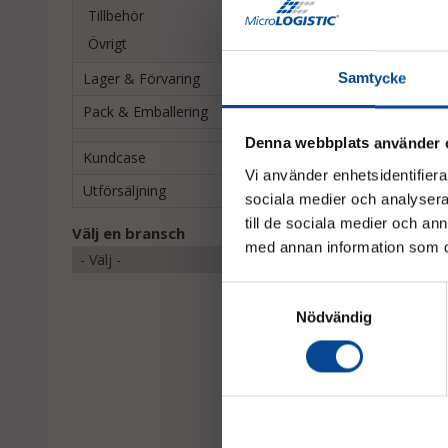
Tillbehör
Tillbehör
Övrigt
Lager & Förvaring
Samtycke
Pack & Emballering
Denna webbplats använder 
Kundcase
Vi använder enhetsidentifierar
Utförsäljning
sociala medier och analysera 
till de sociala medier och a
Välj en bransch
med annan information som du 
Pallyftstropp Strap
Samtyckesval
mm, 0,35 m
Nödvändig
Ändbeslag med spärr 
161,25 kr