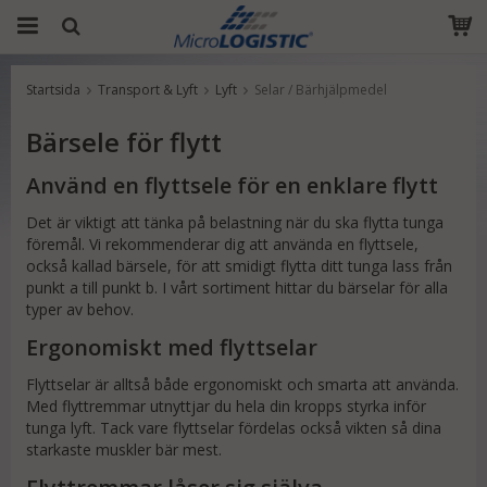
Startsida
Transport & Lyft
Lyft
Selar / Bärhjälpmedel
Produkten har blivit tillagd i varukorgen
Bärsele för flytt
Använd en flyttsele för en enklare flytt
Det är viktigt att tänka på belastning när du ska flytta tunga
föremål. Vi rekommenderar dig att använda en flyttsele,
också kallad bärsele, för att smidigt flytta ditt tunga lass från
punkt a till punkt b. I vårt sortiment hittar du bärselar för alla
typer av behov.
Ergonomiskt med flyttselar
Flyttselar är alltså både ergonomiskt och smarta att använda.
Med flyttremmar utnyttjar du hela din kropps styrka inför
tunga lyft. Tack vare flyttselar fördelas också vikten så dina
starkaste muskler bär mest.