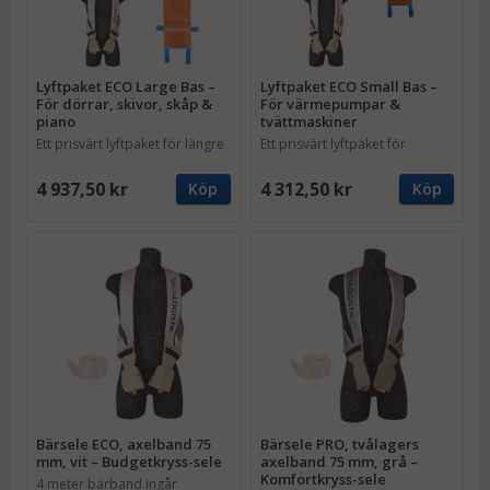
Lyftpaket ECO Large Bas –
Lyftpaket ECO Small Bas –
För dörrar, skivor, skåp &
För värmepumpar &
piano
tvättmaskiner
Ett prisvärt lyftpaket för längre
Ett prisvärt lyftpaket för
gods
kortare gods
4 937,50 kr
4 312,50 kr
Köp
Köp
Bärsele ECO, axelband 75
Bärsele PRO, tvålagers
mm, vit – Budgetkryss-sele
axelband 75 mm, grå –
Komfortkryss-sele
4 meter bärband ingår