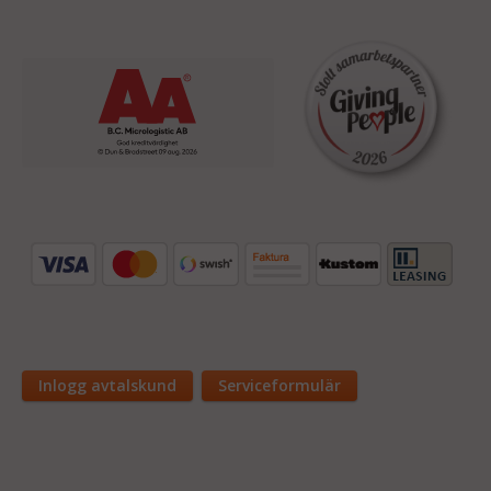
Inlogg avtalskund
Serviceformulär