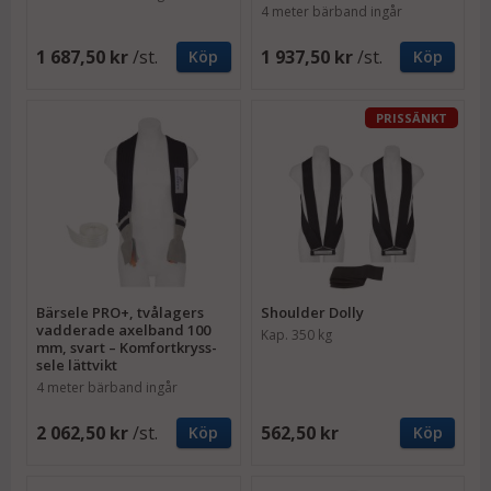
4 meter bärband ingår
1 687,50 kr
/st.
1 937,50 kr
/st.
Köp
Köp
PRISSÄNKT
Bärsele PRO+, tvålagers
Shoulder Dolly
vadderade axelband 100
Kap. 350 kg
mm, svart – Komfortkryss-
sele lättvikt
4 meter bärband ingår
2 062,50 kr
/st.
562,50 kr
Köp
Köp