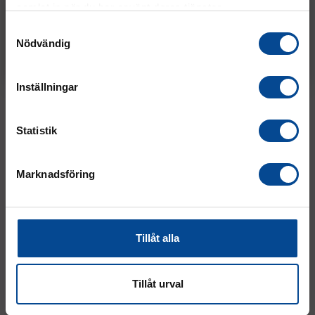
samlat in när du har använt deras tjänster.
Enkelsele vit 5 m
Enkelsele gul 4 m
Vänligen välj hur du vill se priserna
Samtyckesval
Nödvändig
Exkl. moms
Inkl. moms
368,75 kr
/st.
937,50 kr
/st.
Köp
Köp
Inställningar
Statistik
Marknadsföring
ML Lift & Move S, 1030 x 400
ML Lift & Move L, 500 kg,
mm, orange
1900 x 470 mm, orange
Tillåt alla
För värmepumpar, vitvaror
För dörrar, skivor, skåp &
mm
piano
1 187,50 kr
1 812,50 kr
Köp
Köp
Tillåt urval