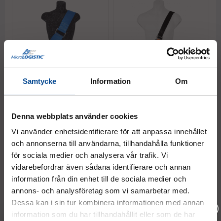
Samtycke
Information
Om
Lådsele blå 6 m
Enkelsele svart 5 m
Denna webbplats använder cookies
843,75 kr
/st.
312,50 kr
/st.
Köp
Köp
Vi använder enhetsidentifierare för att anpassa innehållet
och annonserna till användarna, tillhandahålla funktioner
för sociala medier och analysera vår trafik. Vi
vidarebefordrar även sådana identifierare och annan
information från din enhet till de sociala medier och
annons- och analysföretag som vi samarbetar med.
Dessa kan i sin tur kombinera informationen med annan
information som du har tillhandahållit eller som de har