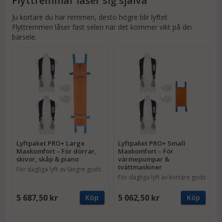
Flyttremmar låser sig själva
Ju kortare du har remmen, desto högre blir lyftet.
Flyttremmen låser fast selen när det kommer vikt på din
bärsele.
Lyftpaket PRO+ Large
Lyftpaket PRO+ Small
Maxkomfort – För dörrar,
Maxkomfort – För
skivor, skåp & piano
värmepumpar &
tvättmaskiner
För dagliga lyft av längre gods
För dagliga lyft av kortare gods
5 687,50 kr
5 062,50 kr
Köp
Köp