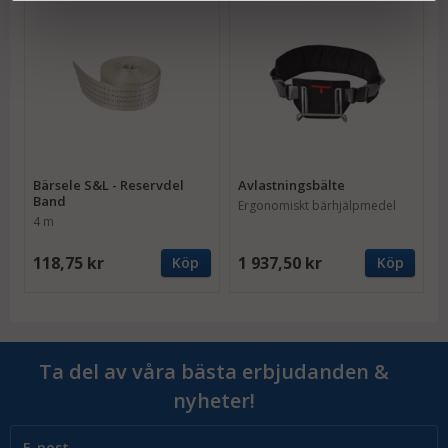
Bärsele S&L - Reservdel
Avlastningsbälte
Band
Ergonomiskt bärhjälpmedel
4 m
118,75 kr
1 937,50 kr
Köp
Köp
Ta del av våra bästa erbjudanden &
nyheter!