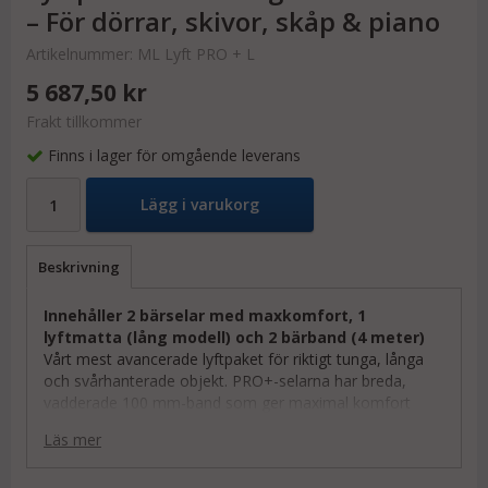
– För dörrar, skivor, skåp & piano
Artikelnummer:
ML Lyft PRO + L
5 687,50 kr
Frakt tillkommer
Finns i lager för omgående leverans
Lägg i varukorg
Beskrivning
Innehåller 2 bärselar med maxkomfort, 1
lyftmatta (lång modell) och 2 bärband (4 meter)
Vårt mest avancerade lyftpaket för riktigt tunga, långa
och svårhanterade objekt. PRO+-selarna har breda,
vadderade 100 mm-band som ger maximal komfort
även under långa arbetsdagar. Den långa lyftmattan har
Läs mer
upp till åtta fästpunkter och är designad för säker, jämn
och stabil hantering av dörrar, bänkskivor och andra