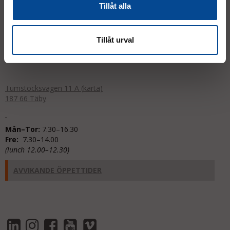
Tillåt alla
08 - 544 401 50
info@micrologistic.com
Tillåt urval
order@micrologistic.com
support@micrologistic.com
Tumstocksvägen 11 A (
karta
)
187 66 Täby
Mån–Tor:
7.30–16.30
Fre:
7.30–14.00
(lunch 12.00–12.30)
AVVIKANDE ÖPPETTIDER