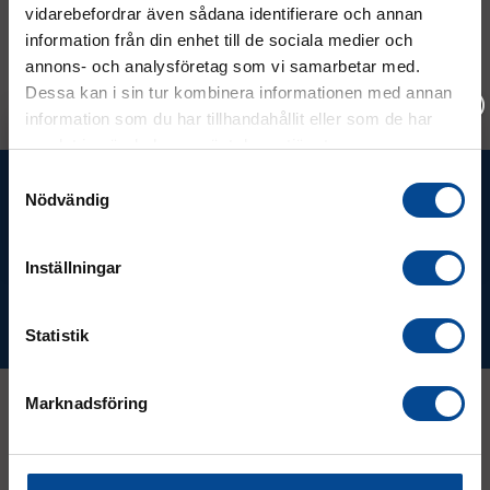
4 meter bärband ingår
piano
vidarebefordrar även sådana identifierare och annan
information från din enhet till de sociala medier och
1 937,50 kr
1 812,50 kr
1
Köp
Köp
annons- och analysföretag som vi samarbetar med.
Dessa kan i sin tur kombinera informationen med annan
information som du har tillhandahållit eller som de har
samlat in när du har använt deras tjänster.
Vänligen välj hur du vill se priserna
Ta del av våra bästa erbjudanden &
Samtyckesval
Nödvändig
Exkl. moms
Inkl. moms
nyheter!
Inställningar
Prenumerera
Statistik
Marknadsföring
Kontakt