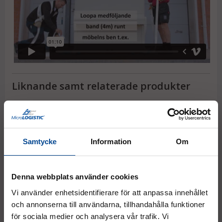
Liknande samt relaterade produkter
Samtycke
Information
Om
Denna webbplats använder cookies
Vi använder enhetsidentifierare för att anpassa innehållet
Bärsele PRO, tvålagers
ML Lift & Move L, 500 kg,
B
och annonserna till användarna, tillhandahålla funktioner
axelband 75 mm, grå –
1900 x 470 mm, orange
m
Komfortkryss-sele
För dörrar, skivor, skåp &
4
för sociala medier och analysera vår trafik. Vi