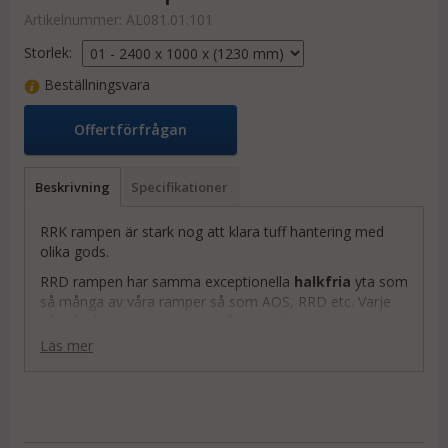
Artikelnummer:
AL081.01.101
Storlek:
Beställningsvara
Offertförfrågan
Beskrivning
Specifikationer
RRK rampen är stark nog att klara tuff hantering med
olika gods.
RRD rampen har samma exceptionella
halkfria
yta som
så många av våra ramper så som AOS, RRD etc. Varje
hål på gångytan skapar 4 små piggar för en optimal
halksäker ramp. Gasdämparen har ett hölje av stål för
Läs mer
extra skydd.
Ramperna tillverkas i Tyskland och är av högsta kvalitet.
BREDD: