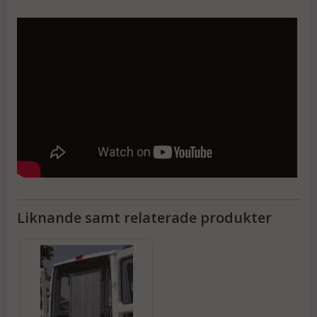
Yttermåttet = Inbyggnadsmåttet
Innermåttet = Rampbredden
Liknande samt relaterade produkter