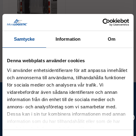
Fordonsramp RRD
Roterbar - in/ut, 2 delad
Samtycke
Information
Om
Offertförfrågan
Denna webbplats använder cookies
Vi använder enhetsidentifierare för att anpassa innehållet
och annonserna till användarna, tillhandahålla funktioner
för sociala medier och analysera vår trafik. Vi
Ta del av våra bästa erbjudanden &
vidarebefordrar även sådana identifierare och annan
nyheter!
information från din enhet till de sociala medier och
annons- och analysföretag som vi samarbetar med.
Dessa kan i sin tur kombinera informationen med annan
information som du har tillhandahållit eller som de har
samlat in när du har använt deras tjänster.
Prenumerera
Vänligen välj hur du vill se priserna