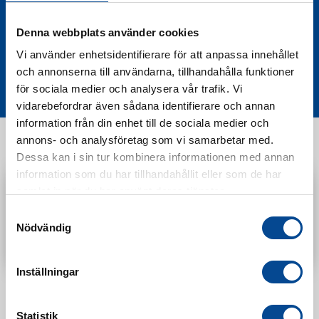
nyheter!
Denna webbplats använder cookies
Vi använder enhetsidentifierare för att anpassa innehållet
och annonserna till användarna, tillhandahålla funktioner
Prenumerera
för sociala medier och analysera vår trafik. Vi
vidarebefordrar även sådana identifierare och annan
information från din enhet till de sociala medier och
annons- och analysföretag som vi samarbetar med.
Dessa kan i sin tur kombinera informationen med annan
Kontakt
information som du har tillhandahållit eller som de har
samlat in när du har använt deras tjänster.
Vänligen välj hur du vill se priserna
Samtyckesval
08 - 544 401 50
Nödvändig
Exkl. moms
Inkl. moms
info@micrologistic.com
order@micrologistic.com
Inställningar
support@micrologistic.com
Statistik
Tumstocksvägen 11 A (
karta
)