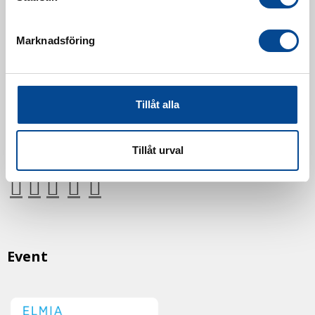
187 66 Täby
Marknadsföring
Mån–Tor:
7.30–16.30
Fre:
7.30–14.00
(lunch 12.00–12.30)
Tillåt alla
AVVIKANDE ÖPPETTIDER
Tillåt urval
Event