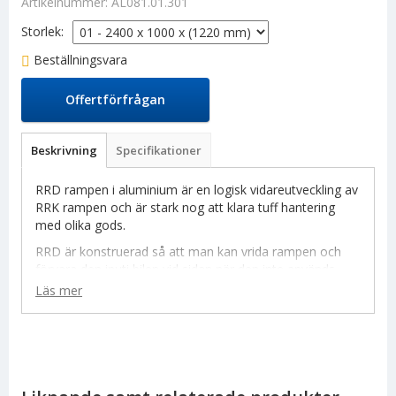
Artikelnummer:
AL081.01.301
Storlek:
Beställningsvara
Offertförfrågan
Beskrivning
Specifikationer
RRD rampen i aluminium är en logisk vidareutveckling av
RRK rampen och är stark nog att klara tuff hantering
med olika gods.
RRD är konstruerad så att man kan vrida rampen och
förvara den inuti bilen vid sidan när den inte används.
Rampen
roterar
även åt andra hållet vilket betyder att
Läs mer
man kan svänga den utåt temporärt. Detta kan vara bra
när man inte behöver använda rampen vid varje stopp.
Man kommer alltså ändå åt det man önskar inne i bilen
utan att rampen blockerar dig.
RRD rampen har samma exceptionella
halkfria
yta som