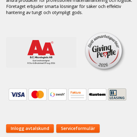
andra produkter för professionell materialhantering och logistik.
Företaget erbjuder smarta lösningar för säker och effektiv
hantering av tungt och otympligt gods.
Inlogg avtalskund
Serviceformulär