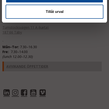
info@micrologistic.com
order@micrologistic.com
Tillåt urval
support@micrologistic.com
Tumstocksvägen 11 A (
karta
)
187 66 Täby
Mån–Tor:
7.30–16.30
Fre:
7.30–14.00
(lunch 12.00–12.30)
AVVIKANDE ÖPPETTIDER