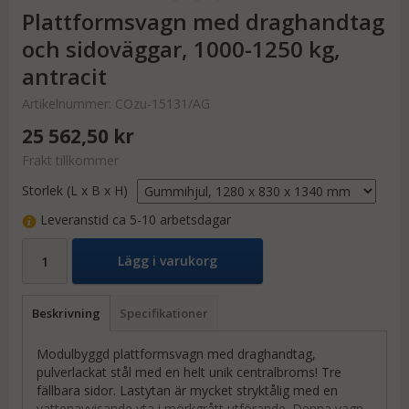
Plattformsvagn med draghandtag
och sidoväggar, 1000-1250 kg,
antracit
Artikelnummer:
COzu-15131/AG
25 562,50 kr
Frakt tillkommer
Storlek (L x B x H)
Leveranstid ca 5-10 arbetsdagar
Lägg i varukorg
Beskrivning
Specifikationer
Modulbyggd plattformsvagn med draghandtag,
pulverlackat stål med en helt unik centralbroms! Tre
fällbara sidor. Lastytan är mycket stryktålig med en
vattenavvisande yta i mörkgrått utförande. Denna vagn