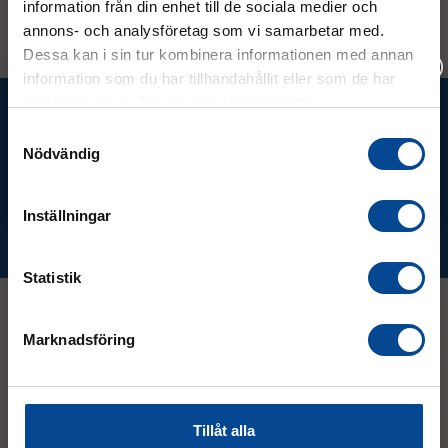
information från din enhet till de sociala medier och
annons- och analysföretag som vi samarbetar med.
Dessa kan i sin tur kombinera informationen med annan
information som du har tillhandahållit eller som de har
samlat in när du har använt deras tjänster.
Ta del av våra bästa erbjudanden &
Vänligen välj hur du vill se priserna
nyheter!
Samtyckesval
Nödvändig
Exkl. moms
Inkl. moms
Inställningar
Prenumerera
Statistik
Marknadsföring
Kontakt
08 - 544 401 50
Tillåt alla