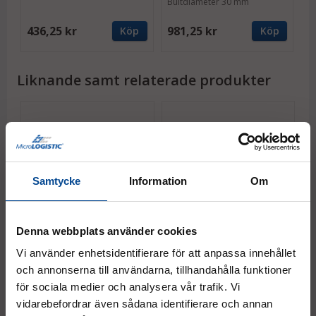
Bultdiameter 30 mm
436,25 kr
981,25 kr
Köp
Köp
Liknande samt relaterade produkter
Samtycke
Information
Om
Denna webbplats använder cookies
Plattformsvagn med
Plattformsvagn med
P
draghandtag och
draghandtag, 700 kg,
d
Vi använder enhetsidentifierare för att anpassa innehållet
sidoväggar, 700 kg,
antracit
k
och annonserna till användarna, tillhandahålla funktioner
antracit
Finns i två storlekar
Fi
Finns i två storlekar
för sociala medier och analysera vår trafik. Vi
vidarebefordrar även sådana identifierare och annan
Fr.
20 937,50 kr
Fr.
14 562,50 kr
F
Köp
Köp