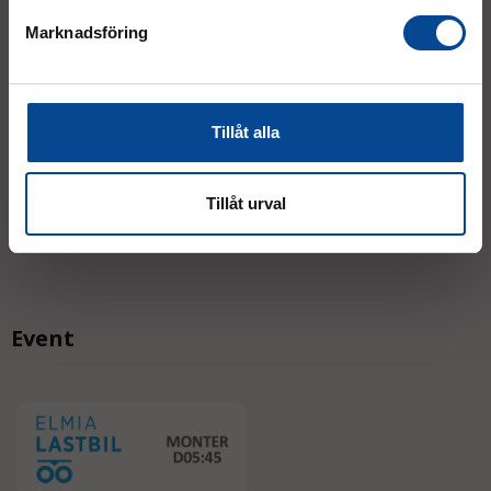
Mån–Tor:
7.30–16.30
Marknadsföring
Fre:
7.30–14.00
(lunch 12.00–12.30)
AVVIKANDE ÖPPETTIDER
Tillåt alla
Tillåt urval
Event