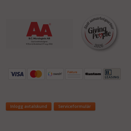
Inlogg avtalskund
Serviceformulär