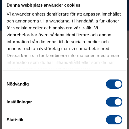
Denna webbplats använder cookies
Vi använder enhetsidentifierare för att anpassa innehållet
Prenumerera
och annonserna till användarna, tillhandahålla funktioner
för sociala medier och analysera vår trafik. Vi
vidarebefordrar även sådana identifierare och annan
information från din enhet till de sociala medier och
annons- och analysföretag som vi samarbetar med.
Kontakt
Dessa kan i sin tur kombinera informationen med annan
information som du har tillhandahållit eller som de har
samlat in när du har använt deras tjänster.
08 - 544 401 50
Vänligen välj hur du vill se priserna
Samtyckesval
info@micrologistic.com
Nödvändig
Exkl. moms
Inkl. moms
order@micrologistic.com
support@micrologistic.com
Inställningar
Tumstocksvägen 11 A (
karta
)
187 66 Täby
Statistik