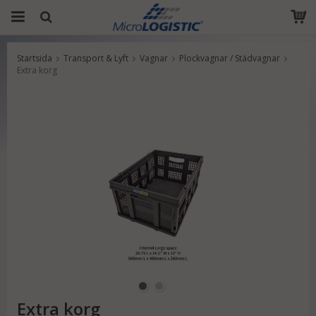
Startsida
Transport & Lyft
Vagnar
Plockvagnar / Städvagnar
Produkten har blivit tillagd i varukorgen
Extra korg
Extra korg