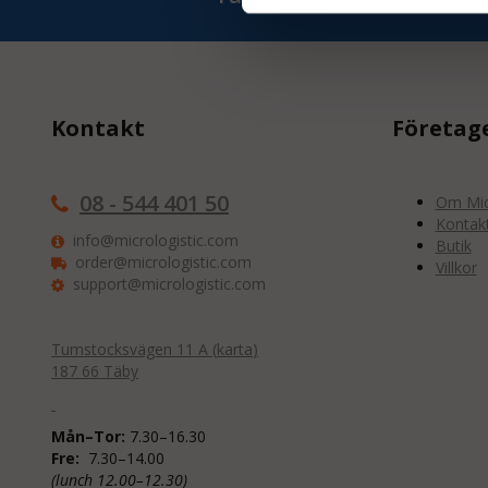
Kontakt
Företag
08 - 544 401 50
Om Micr
Kontak
info@micrologistic.com
Butik
order@micrologistic.com
Villkor
support@micrologistic.com
Tumstocksvägen 11 A (
karta
)
187 66 Täby
Mån–Tor:
7.30–16.30
Fre:
7.30–14.00
(lunch 12.00–12.30)