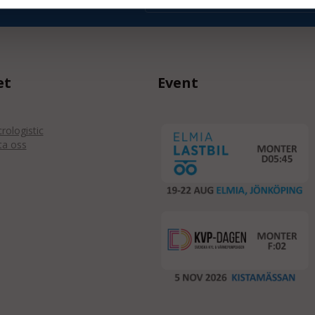
et
Event
ologistic
ta oss