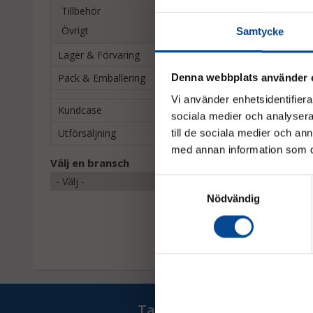
Tillbehör
Övrigt
Samtycke
Lager & Förvaring
Pack & Emballering
Denna webbplats använder 
Vi använder enhetsidentifierar
Kundcase
sociala medier och analysera 
Utförsäljning
till de sociala medier och a
med annan information som du 
Extra korg
Välj en bransch
Tillbehör till X-truk
Samtyckesval
718,75 kr
Nödvändig
Ta del av våra bästa erb