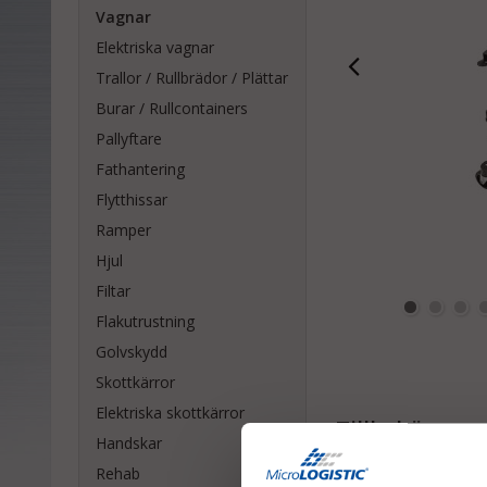
Vagnar
Elektriska vagnar
Trallor / Rullbrädor / Plättar
Burar / Rullcontainers
Pallyftare
Fathantering
Flytthissar
Ramper
Hjul
Filtar
Flakutrustning
Golvskydd
Skottkärror
Elektriska skottkärror
Tillbehör
Handskar
Rehab