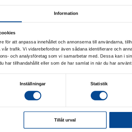
Information
cookies
e för att anpassa innehållet och annonserna till användarna, tillh
vår trafik. Vi vidarebefordrar även sådana identifierare och anna
Vänligen välj hur du vill se priserna
nnons- och analysföretag som vi samarbetar med. Dessa kan i sin
har tillhandahållit eller som de har samlat in när du har använt 
Exkl. moms
Inkl. moms
Inställningar
Statistik
Köp
Tillåt urval
judanden & nyheter!