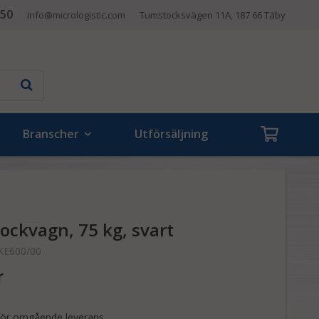
 50
info@micrologistic.com
Tumstocksvägen 11A, 187 66 Täby
Branscher
Utförsäljning
ockvagn, 75 kg, svart
KE600/00
r
 för omgående leverans