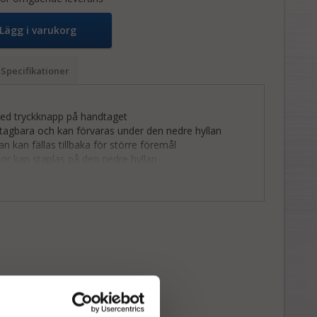
Lägg i varukorg
Specifikationer
med tryckknapp på handtaget
vtagbara och kan förvaras under den nedre hyllan
an kan fällas tillbaka för större föremål
ådor kan staplas på den nedre hyllan
 vid behov av flera korgar finns detta som tillbehör (se