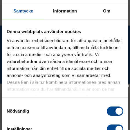
Samtycke
Information
Om
Denna webbplats använder cookies
Ta del av våra bästa erbjudanden &
Vi använder enhetsidentifierare för att anpassa innehållet
nyheter!
och annonserna till användarna, tillhandahålla funktioner
för sociala medier och analysera vår trafik. Vi
vidarebefordrar även sådana identifierare och annan
information från din enhet till de sociala medier och
Prenumerera
annons- och analysföretag som vi samarbetar med.
Dessa kan i sin tur kombinera informationen med annan
information som du har tillhandahållit eller som de har
samlat in när du har använt deras tjänster.
Vänligen välj hur du vill se priserna
Samtyckesval
Kontakt
Nödvändig
Exkl. moms
Inkl. moms
08 - 544 401 50
Inställningar