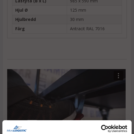
Lastyta (B x L)
985 x 590 mm
Hjul Ø
125 mm
Hjulbredd
30 mm
Färg
Antracit RAL 7016