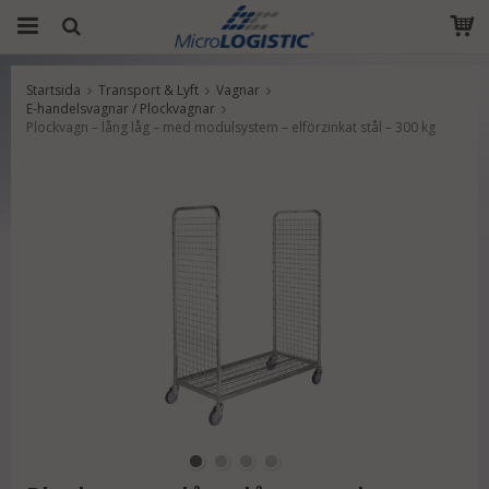
Startsida
Transport & Lyft
Vagnar
Produkten har blivit tillagd i varukorgen
E-handelsvagnar / Plockvagnar
Plockvagn – lång låg – med modulsystem – elförzinkat stål – 300 kg