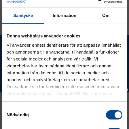
Fr.
343,75 kr
Offertförfrågan
Köp
Samtycke
Information
Om
Denna webbplats använder cookies
Ta del av våra bästa erbjudanden &
Vi använder enhetsidentifierare för att anpassa innehållet
nyheter!
och annonserna till användarna, tillhandahålla funktioner
för sociala medier och analysera vår trafik. Vi
vidarebefordrar även sådana identifierare och annan
information från din enhet till de sociala medier och
annons- och analysföretag som vi samarbetar med.
Prenumerera
Dessa kan i sin tur kombinera informationen med annan
information som du har tillhandahållit eller som de har
samlat in när du har använt deras tjänster.
Vänligen välj hur du vill se priserna
Samtyckesval
Kontakt
Nödvändig
Exkl. moms
Inkl. moms