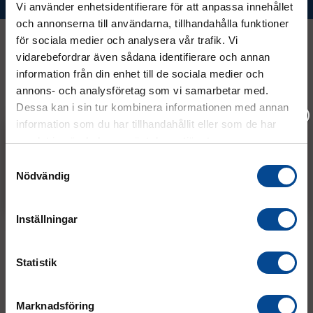
Vi använder enhetsidentifierare för att anpassa innehållet
och annonserna till användarna, tillhandahålla funktioner
för sociala medier och analysera vår trafik. Vi
vidarebefordrar även sådana identifierare och annan
Kontakt
information från din enhet till de sociala medier och
annons- och analysföretag som vi samarbetar med.
Dessa kan i sin tur kombinera informationen med annan
08 - 544 401 50
information som du har tillhandahållit eller som de har
samlat in när du har använt deras tjänster.
info@micrologistic.com
Vänligen välj hur du vill se priserna
order@micrologistic.com
Samtyckesval
support@micrologistic.com
Nödvändig
Exkl. moms
Inkl. moms
Tumstocksvägen 11 A (
karta
)
Inställningar
187 66 Täby
Statistik
Mån–Tor:
7.30–16.30
Fre:
7.30–14.00
(lunch 12.00–12.30)
Marknadsföring