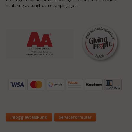
hantering av tungt och otympligt gods.
Inlogg avtalskund
Serviceformulär