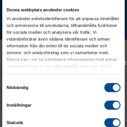
Denna webbplats använder cookies
Vi använder enhetsidentifierare för att anpassa innehållet
och annonserna till användarna, tillhandahålla funktioner
Prenumerera
för sociala medier och analysera vår trafik. Vi
vidarebefordrar även sådana identifierare och annan
information från din enhet till de sociala medier och
annons- och analysföretag som vi samarbetar med.
Dessa kan i sin tur kombinera informationen med annan
Kontakt
information som du har tillhandahållit eller som de har
samlat in när du har använt deras tjänster.
Vänligen välj hur du vill se priserna
08 - 544 401 50
Samtyckesval
Nödvändig
Exkl. moms
Inkl. moms
info@micrologistic.com
order@micrologistic.com
support@micrologistic.com
Inställningar
Tumstocksvägen 11 A (
karta
)
Statistik
187 66 Täby