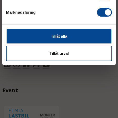
Marknadsföring
Mån–Tor:
7.30–16.30
Fre:
7.30–14.00
(lunch 12.00–12.30)
AVVIKANDE ÖPPETTIDER
Tillåt alla
Tillåt urval
Event