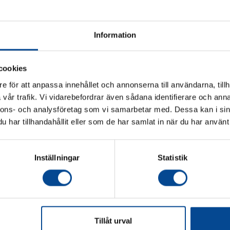
evakuering.
Kontakta oss 
Information
cookies
e för att anpassa innehållet och annonserna till användarna, tillh
vår trafik. Vi vidarebefordrar även sådana identifierare och anna
Vänligen välj hur du vill se priserna
nnons- och analysföretag som vi samarbetar med. Dessa kan i sin
har tillhandahållit eller som de har samlat in när du har använt 
Exkl. moms
Inkl. moms
k scooter
Zallys Jack L Elektrisk scooter
Elektrisk Scoo
Zallys K4
, 12 km/h
Dragkapacitet 1500 kg "Större
Drar 2500 kg, 6,
Inställningar
Statistik
lastyta"
rågan
Offertförfrågan
Offer
Tillåt urval