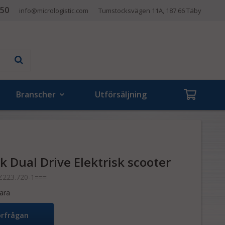
 50
info@micrologistic.com
Tumstocksvägen 11A, 187 66 Täby
Branscher
Utförsäljning
ck Dual Drive Elektrisk scooter
Z223.720-1===
ara
örfrågan