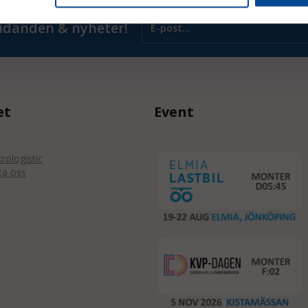
judanden & nyheter!
et
Event
ologistic
ta oss