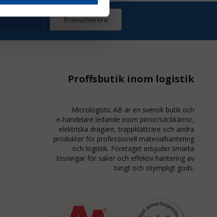
Prenumerera
Proffsbutik inom logistik
Micrologistic AB är en svensk butik och
e-handelare
ledande inom
pirror/säckkärror
,
elektriska dragare, trappklättrare och andra
produkter för professionell materialhantering
och logistik. Företaget erbjuder smarta
lösningar för säker och effektiv hantering av
tungt och otympligt gods.