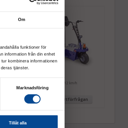
för rådgivning.
Om
andahålla funktioner för
n information från din enhet
 tur kombinera informationen
deras tjänster.
ter "Stående"
Zallys K3
Drar 1000 kg, 12 km/h
5 km/h
Marknadsföring
tförfrågan
Offertförfrågan
Tillåt alla