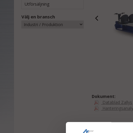
Utförsäljning
Välj en bransch
Dokument:
Datablad Zallys 
Hanteringsanaly
Liknande samt