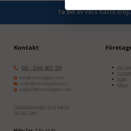
Ta del av våra bästa erb
Kontakt
Företag
08 - 544 401 50
Om Micr
Kontak
info@micrologistic.com
Butik
order@micrologistic.com
Villkor
support@micrologistic.com
Tumstocksvägen 11 A (
karta
)
187 66 Täby
Mån–Tor:
7.30–16.30