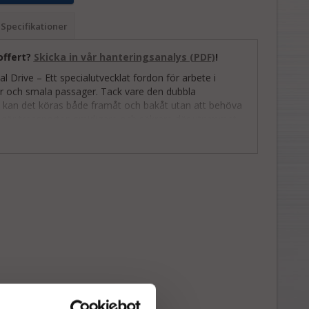
Specifikationer
 offert?
Skicka in vår hanteringsanalys (PDF)
!
al Drive – Ett specialutvecklat fordon för arbete i
or och smala passager. Tack vare den dubbla
 kan det köras både framåt och bakåt utan att behöva
t gör transporten smidigare och säkrare där utrymmet
e kan lasta upp till 500 kg, ta upp till tre personer och
d på upp till 8 timmar. Fordonet används ofta för
orter, underhåll eller räddningsinsatser i miljöer där
er inte tar sig fram lika enkelt.
n är det utrustat med dödmanspedal (förhindrar
örelser när maskinen inte används), mekanisk broms och
-strålkastare som förbättrar sikten i mörka miljöer.
age sitter samlade på styret, där även information om
h hastighet visas tydligt.
lära tillbehör kan Jack Dual Drive enkelt anpassas
från plattformar för material till bårmoduler för snabb