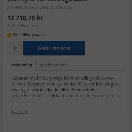
Artikelnummer:
COsw-600.602/AG
13 718,75 kr
Frakt tillkommer
Beställningsvara
Lägg i varukorg
Beskrivning
Specifikationer
Utrustad med flera rymliga lådor på kullagrade skenor
och ett låssystem med cylinderlås för säker förvaring av
verktyg och smådelar. Idealisk för verkstäder,
servicehallar och tekniska miljöer där både mobilitet och
ordning krävs.
Lådor med kullagrade skenor (25 kg/låda)
Läs mer
Två tåliga lastytor i träfiberskiva
Inbyggt cylinderlås för säker förvaring
EasySTOP-broms på de svängbara hjulen