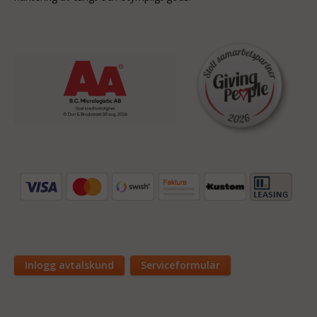
Inlogg avtalskund
Serviceformulär