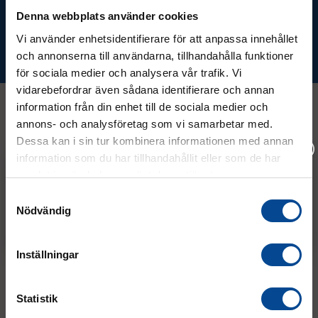
Denna webbplats använder cookies
Vi använder enhetsidentifierare för att anpassa innehållet
Prenumerera
och annonserna till användarna, tillhandahålla funktioner
för sociala medier och analysera vår trafik. Vi
vidarebefordrar även sådana identifierare och annan
information från din enhet till de sociala medier och
annons- och analysföretag som vi samarbetar med.
Kontakt
Dessa kan i sin tur kombinera informationen med annan
information som du har tillhandahållit eller som de har
samlat in när du har använt deras tjänster.
08 - 544 401 50
Vänligen välj hur du vill se priserna
Samtyckesval
Nödvändig
Exkl. moms
Inkl. moms
info@micrologistic.com
order@micrologistic.com
support@micrologistic.com
Inställningar
Tumstocksvägen 11 A (
karta
)
187 66 Täby
Statistik