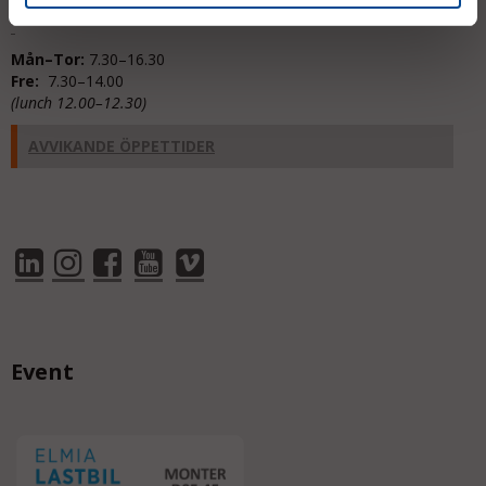
Mån–Tor:
7.30–16.30
Fre:
7.30–14.00
(lunch 12.00–12.30)
AVVIKANDE ÖPPETTIDER
Event