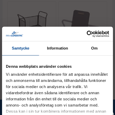
Samtycke
Information
Om
Plattformsvagn, 3
Skrivplatta till
T
nätgavlar, 500 kg, antracit
Plattformsvagn
p
Finns i fyra storlekar
Denna webbplats använder cookies
Fr.
5 687,50 kr
Fr.
618,75 kr
1
Köp
Köp
Vi använder enhetsidentifierare för att anpassa innehållet
och annonserna till användarna, tillhandahålla funktioner
för sociala medier och analysera vår trafik. Vi
vidarebefordrar även sådana identifierare och annan
information från din enhet till de sociala medier och
annons- och analysföretag som vi samarbetar med.
Ta del av våra bästa erbjudanden &
Dessa kan i sin tur kombinera informationen med annan
nyheter!