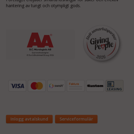
hantering av tungt och otympligt gods.
Inlogg avtalskund
Serviceformulär