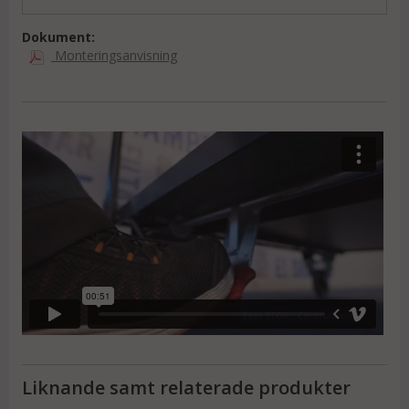
EasySTOP centralboms bromsar de två styrhjulen
med en pedal
Dokument:
Hjul med precisionskullager
Monteringsanvisning
Två styrhjul och två fasta hjul
Fotskydd på de bakre hjulen (går att montera
bort)
Grå hjul som inte färgar av sig och som samlar
minimalt med smuts
Vi kan tillverka din plattformsvagn i vilken färg eller
storlek som helst. Kontakta oss så jobbar vi fram ett
förslag tillsammans.
Liknande samt relaterade produkter