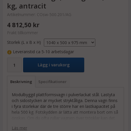
kg, antracit
Artikelnummer:
COsw-500.201/AG
4 812,50 kr
Frakt tillkommer
Storlek (L x B x H)
Leveranstid ca 5-10 arbetsdagar
Lägg i varukorg
Beskrivning
Specifikationer
Modulbyggd plattformsvagn i pulverlackat stål. Lastyta
och sidostycken är mycket stryktåliga. Denna vagn finns
i fyra storlekar där de tre större har en lastkapacitet på
hela 500 kg. Fotskydden är lätta att montera bort om så
önskas. Om du ofta rullar vagnen över trösklar kan det
vara en god idé att skippa fotskydden.
Läs mer