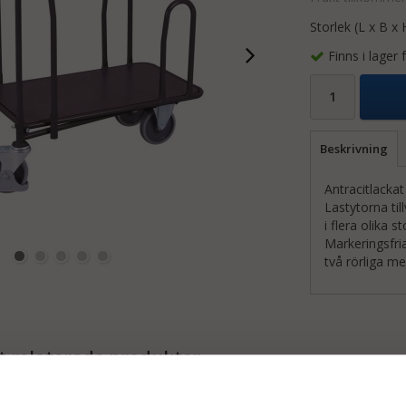
Storlek (L x B x 
Finns i lager
Beskrivning
Antracitlackat
Lastytorna til
i flera olika 
Markeringsfri
två rörliga m
 relaterade produkter