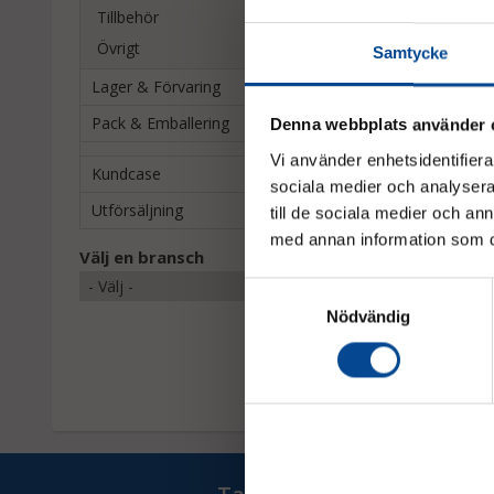
Tillbehör
Övrigt
Samtycke
Lager & Förvaring
Pack & Emballering
Denna webbplats använder 
Vi använder enhetsidentifierar
Kundcase
sociala medier och analysera 
Utförsäljning
till de sociala medier och a
med annan information som du 
Plattformsvagn, 4 b
Välj en bransch
långsida, centralbr
antracit
Samtyckesval
Finns i fyra storlekar
Nödvändig
Fr.
4 937,50 kr