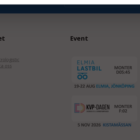
judanden & nyheter!
et
Event
ologistic
ta oss