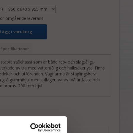
H)
 för omgående leverans
Lägg i varukorg
Specifikationer
 stabilt stålchassi som är både rep- och slagtåligt.
lverkade av trä med vattentålig och halksäker yta. Finns
storlekar och utföranden. Vagnarrna är staplingsbara.
a grå gummihjul med kullager, varav två är fasta och
ed broms. 200 mm hjul