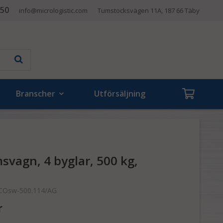
 50
info@micrologistic.com
Tumstocksvägen 11A, 187 66 Täby
Branscher
Utförsäljning
svagn, 4 byglar, 500 kg,
COsw-500.114/AG
r