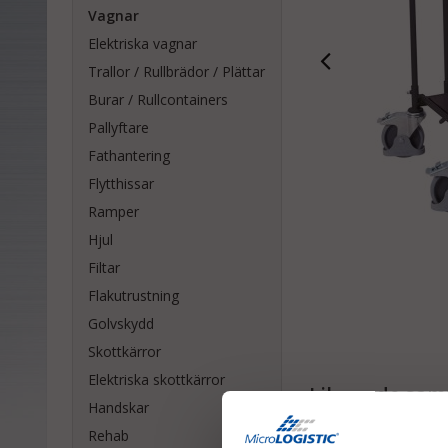
Vagnar
Elektriska vagnar
Trallor / Rullbrädor / Plättar
Burar / Rullcontainers
Pallyftare
Fathantering
Flytthissar
Ramper
Hjul
Filtar
Flakutrustning
Golvskydd
Skottkärror
Elektriska skottkärror
Liknande samt
Handskar
Rehab