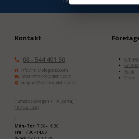
Ta del av våra bästa erb
Kontakt
Företag
08 - 544 401 50
Om Micr
Kontak
info@micrologistic.com
Butik
order@micrologistic.com
Villkor
support@micrologistic.com
Tumstocksvägen 11 A (
karta
)
187 66 Täby
Mån–Tor:
7.30–16.30
Fre:
7.30–14.00
(lunch 12.00–12.30)