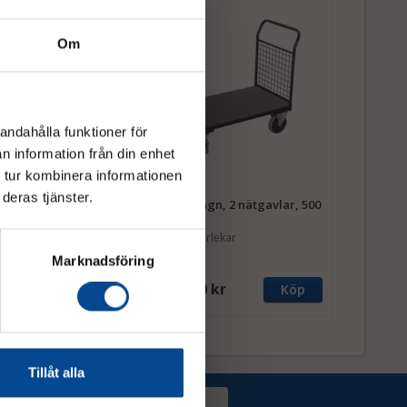
Om
andahålla funktioner för
n information från din enhet
 tur kombinera informationen
deras tjänster.
 för fryslager, 2
Plattformsvagn, 2 nätgavlar, 500
lbroms, antracit
kg, antracit
da ner till -30°C.
Finns i fyra storlekar
Marknadsföring
Fr.
4 812,50 kr
Köp
Köp
Tillåt alla