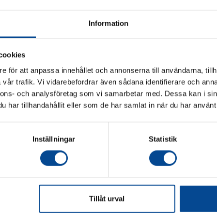
Information
cookies
e för att anpassa innehållet och annonserna till användarna, tillh
vår trafik. Vi vidarebefordrar även sådana identifierare och anna
Vänligen välj hur du vill se priserna
nnons- och analysföretag som vi samarbetar med. Dessa kan i sin
har tillhandahållit eller som de har samlat in när du har använt 
yglar på
Plattformsvagn, 2-7 byglar på
Plattformsvagn
Exkl. moms
Inkl. moms
oms, 500 kg,
långsida, centralbroms, 500 kg,
gavlar, centra
antracit
Kullager rullar än
Finns i två storlekar
Inställningar
Statistik
Fr.
6 843,75 kr
16 875 kr
Köp
Köp
Tillåt urval