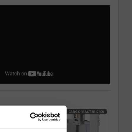
 V likströmsmotor på 275 W, driven av två
ier på 12 V / 5 Ah vardera.
ARGO MASTER C400
CARGO MASTER C400