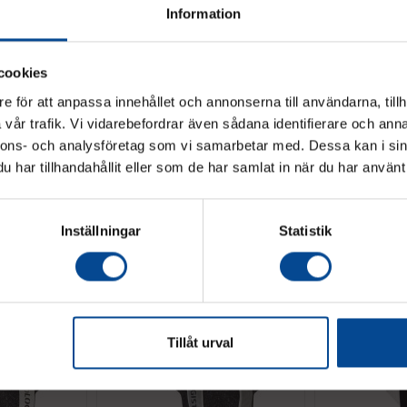
Information
cookies
e för att anpassa innehållet och annonserna till användarna, tillh
vår trafik. Vi vidarebefordrar även sådana identifierare och anna
Vänligen välj hur du vill se priserna
nnons- och analysföretag som vi samarbetar med. Dessa kan i sin
 till
Lastyta för gafflar till
Stödbåge för h
trappklättrare C400
trappklättrare
har tillhandahållit eller som de har samlat in när du har använt 
Exkl. moms
Inkl. moms
epor.
Monteras enkelt mellan gafflarna.
Ger stöd åt hög
Inställningar
Statistik
6 062,50 kr
6 187,50 kr
Köp
Köp
 relaterade produkter
Tillåt urval