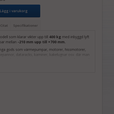
Lägg i varukorg
Citat
Specifikationer
dell som klarar vikter upp till
400 kg
med inbyggd lyft
bar mellan
-210 mm upp till +700 mm.
tunga gods som värmepumpar, motorer, hissmotorer,
jepannor, dataracks, kaminer, kakelugnar osv. där man
er lyfta alternativt justera lasten i trappan så man står
 upprätt i ett mer balanserat läge.
driven
tsbroms (säker trappklättring)
r lyft (-210 till +700 mm)
 ofta som komplement till vår höggodskärra
 hastighetsjustering
kbara samt fällbara handtag gör jobbet bekvämt!