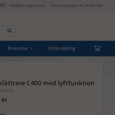
 50
info@micrologistic.com
Tumstocksvägen 11A, 187 66 Täby
Branscher
Utförsäljning
pklättrare C400 med lyftfunktion
A104000
 kr
ara