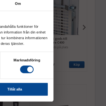
Om
andahålla funktioner för
n information från din enhet
 tur kombinera informationen
ögt gods till
Stöd för runt gods till
Laddare 
 C400
trappklättrare C400
Elektrisk
deras tjänster.
(Väggutt
t gods.
Håller runt gods på plats
Passar all
Marknadsföring
2 437,50 kr
2 187,5
Köp
Köp
Tillåt alla