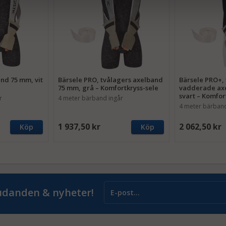
nd 75 mm, vit
Bärsele PRO, tvålagers axelband
Bärsele PRO+, 
75 mm, grå – Komfortkryss-sele
vadderade ax
svart – Komfort
r
4 meter bärband ingår
4 meter bärband
1 937,50 kr
2 062,50 kr
Köp
Köp
judanden & nyheter!