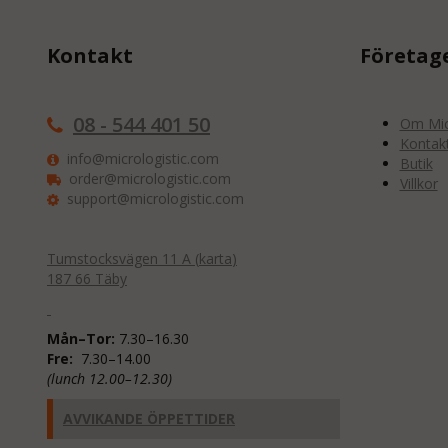
Kontakt
Företag
08 - 544 401 50
Om Micr
Kontak
info@micrologistic.com
Butik
order@micrologistic.com
Villkor
support@micrologistic.com
Tumstocksvägen 11 A (
karta
)
187 66 Täby
Mån–Tor:
7.30–16.30
Fre:
7.30–14.00
(lunch 12.00–12.30)
AVVIKANDE ÖPPETTIDER