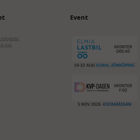
et
Event
ologistic
ta oss