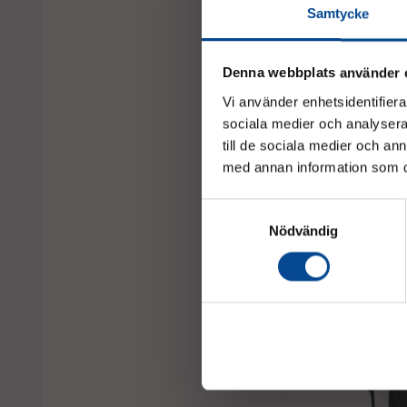
Samtycke
Denna webbplats använder 
Vi använder enhetsidentifierar
sociala medier och analysera 
till de sociala medier och a
Lastskyddsplatta filt
trappklättrare C400
med annan information som du 
Gods skyddas, inga r
Samtyckesval
Nödvändig
4 437,50 kr
Liknande samt