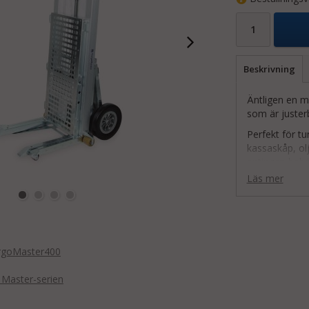
Beskrivning
Äntligen en mo
som är juster
Perfekt för 
kassaskåp, ol
antingen behöv
bekvämare/mer
Läs mer
Egenskaper:
Batteri
Säkerhe
Justerba
rgoMaster400
Gafflar
Används
Master-serien
Steglös
Höj/sän