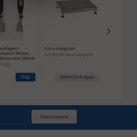
tvålagers
X-tra svängrum
Golvskydd,
elband 100 mm,
Ger dig det extra svängrum!
25 x 1 m - 
kryss-sele lättvikt
 ingår
806,25 
Köp
Offertförfrågan
Prenumerera