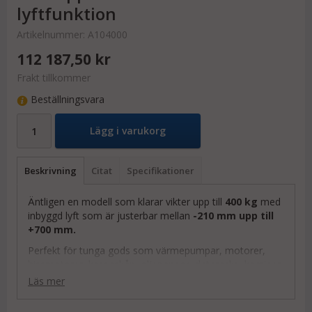
lyftfunktion
Artikelnummer:
A104000
112 187,50 kr
Frakt tillkommer
Beställningsvara
Lägg i varukorg
Beskrivning
Citat
Specifikationer
Äntligen en modell som klarar vikter upp till
400 kg
med
inbyggd lyft som är justerbar mellan
-210 mm upp till
+700 mm.
Perfekt för tunga gods som värmepumpar, motorer,
hissmotorer, kassaskåp, oljepannor, dataracks, kaminer,
kakelugnar osv. där man antingen behöver lyfta
Läs mer
alternativt justera lasten i trappan så man står
bekvämare/mer upprätt i ett mer balanserat läge.