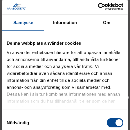
Lastskyddsplatta filt till
Lastyta för gafflar till
S
trappklättrare C400
trappklättrare C400
t
Gods skyddas, inga repor.
Monteras enkelt mellan
G
gafflarna.
Samtycke
Information
Om
4 437,50 kr
6 062,50 kr
6
Köp
Köp
Denna webbplats använder cookies
Vi använder enhetsidentifierare för att anpassa innehållet
Liknande samt relaterade produkter
och annonserna till användarna, tillhandahålla funktioner
för sociala medier och analysera vår trafik. Vi
vidarebefordrar även sådana identifierare och annan
information från din enhet till de sociala medier och
annons- och analysföretag som vi samarbetar med.
Dessa kan i sin tur kombinera informationen med annan
information som du har tillhandahållit eller som de har
samlat in när du har använt deras tjänster.
Vänligen välj hur du vill se priserna
Samtyckesval
Nödvändig
Exkl. moms
Inkl. moms
Bärsele ECO, axelband 75
Bärsele PRO, tvålagers
B
mm, vit – Budgetkryss-sele
axelband 75 mm, grå –
v