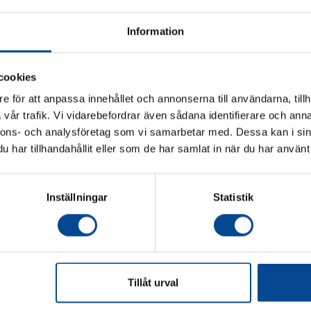
Information
cookies
e för att anpassa innehållet och annonserna till användarna, tillh
vår trafik. Vi vidarebefordrar även sådana identifierare och anna
Vänligen välj hur du vill se priserna
nnons- och analysföretag som vi samarbetar med. Dessa kan i sin
har tillhandahållit eller som de har samlat in när du har använt 
Exkl. moms
Inkl. moms
Modul 300 Handtag
Modul 300 Bak
g
Handtag liggande, GRÅTT
(Till KM300-S17)
Fr.
343,75 kr
Inställningar
Statistik
rågan
Köp
Offer
Tillåt urval
judanden & nyheter!