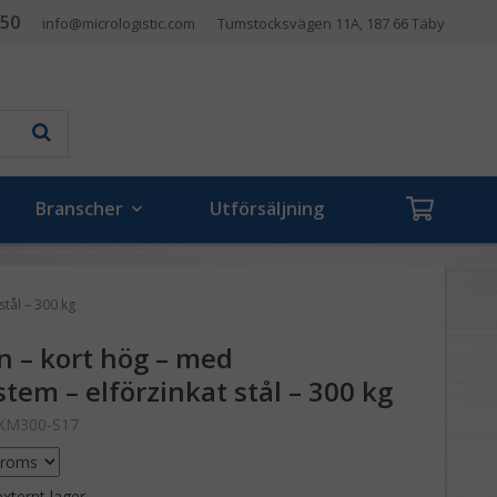
 50
info@micrologistic.com
Tumstocksvägen 11A, 187 66 Täby
Branscher
Utförsäljning
tål – 300 kg
n – kort hög – med
em – elförzinkat stål – 300 kg
KM300-S17
xternt lager