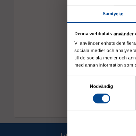
Samtycke
Denna webbplats använder 
Vi använder enhetsidentifierar
sociala medier och analysera 
till de sociala medier och a
med annan information som du 
Modul 300 Stege
Stege inkl. två handta
Samtyckesval
Nödvändig
Offertförf
Ta del av våra bästa erb