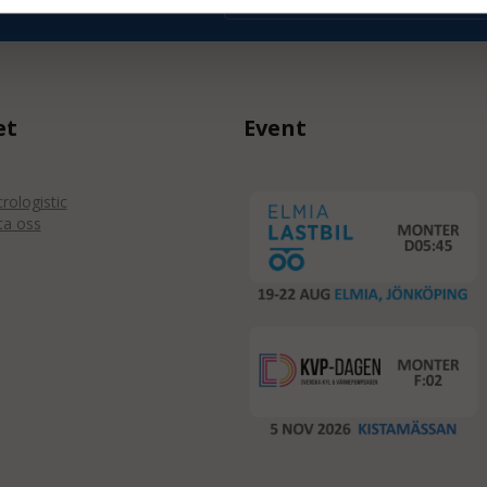
et
Event
ologistic
ta oss