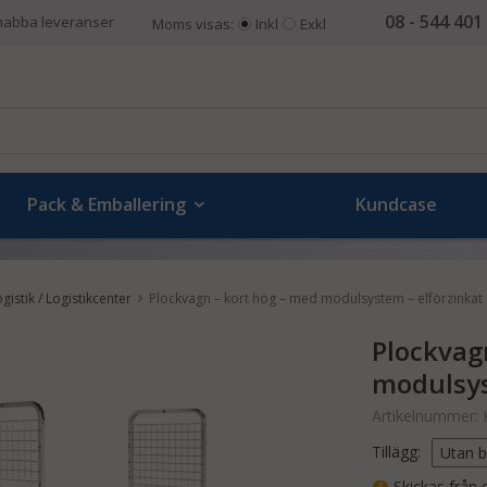
08 - 544 401
nabba leveranser
Moms visas:
Inkl
Exkl
Pack & Emballering
Kundcase
gistik / Logistikcenter
Plockvagn – kort hög – med modulsystem – elförzinkat s
Plockvag
modulsyst
Artikelnummer:
Tillägg:
Skickas från e