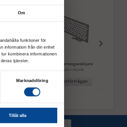
Om
andahålla funktioner för
n information från din enhet
 tur kombinera informationen
deras tjänster.
sidesnät RS17
Modul 300 Kartongavskiljare
Modul 30
Kartong avskiljare i aluzink.
Trådhylla 
Fr.
743,7
Marknadsföring
tförfrågan
Offertförfrågan
Tillåt alla
Prenumerera