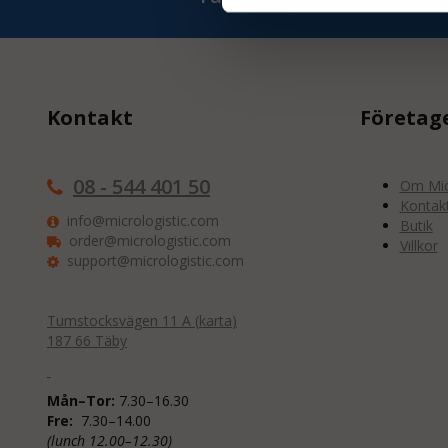
Kontakt
Företag
08 - 544 401 50
Om Micr
Kontak
info@micrologistic.com
Butik
order@micrologistic.com
Villkor
support@micrologistic.com
Tumstocksvägen 11 A (
karta
)
187 66 Täby
Mån–Tor:
7.30–16.30
Fre:
7.30–14.00
(lunch 12.00–12.30)