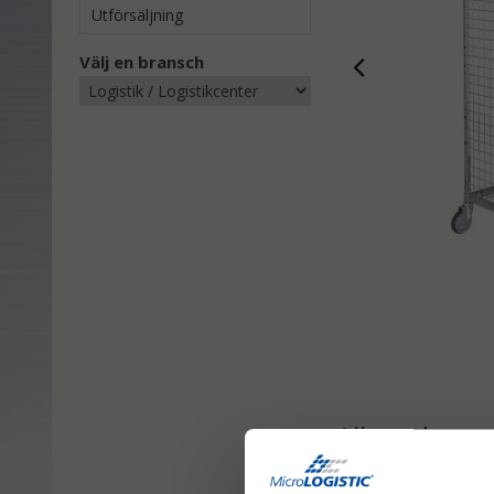
Utförsäljning
Välj en bransch
Liknande samt